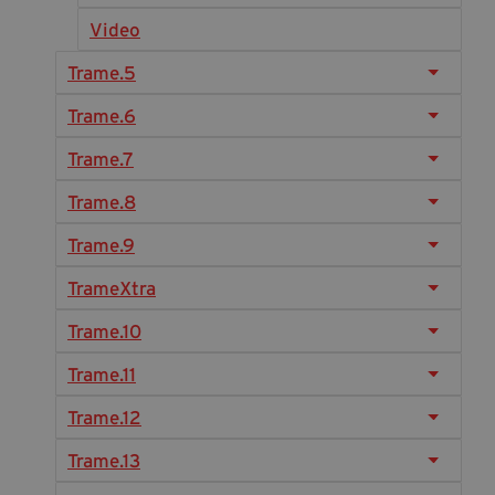
Diventa Partner
Video
Dona
Trame.5
Trame.6
Fondazione Trame
Trame.7
Chi Siamo
Trame.8
Civico Trame
Trame.9
#Trameascuola
Visioni Civiche
TrameXtra
Mostra 3D - Visioni Civiche
Trame.10
Il Diritto di Essere
Trame.11
Archivio Storico
Trame.12
Trame.13
Contatti