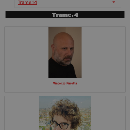
Trame.14
segreteria@tramefestival.it
info@tramefestival.it
Trame.4
+39 346 954 4078
Vincenzo Pirrotta