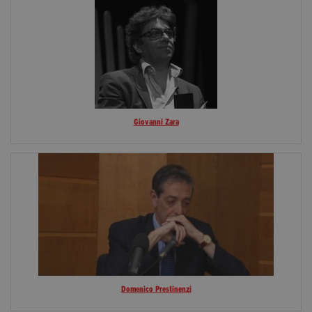
Giovanni Zara
Domenico Prestinenzi