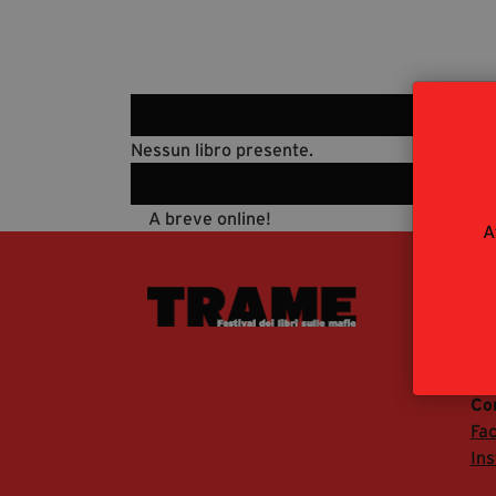
Nessun libro presente.
A breve online!
A
La
Ch
Arc
Co
Fa
In