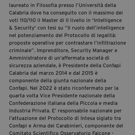
laureato in Filosofia presso l’Università della
Diventa Partner
Calabria dove ha conseguito con il massimo dei
Dona
voti 110/110 il Master di II livello in 'Intelligence
& Security' con tesi su “Il ruolo dell’intelligence
nel potenziamento del Protocollo di legalità:
Fondazione Trame
proposte operative per contrastare l’infiltrazione
criminale”. Imprenditore, Security Manager e
Chi Siamo
Amministratore di un’affermata società di
Civico Trame
sicurezza aziendale, è Presidente della Confapi
#Trameascuola
Calabria dal marzo 2014 e dal 2015 è
Visioni Civiche
componente della giunta nazionale della
Mostra 3D - Visioni Civiche
Confapi. Nel 2022 è stato riconfermato per la
Il Diritto di Essere
quarta volta Vice Presidente nazionale della
Confederazione italiana della Piccola e media
Archivio Storico
Industria Privata. E’ responsabile nazionale per
l’attuazione del Protocollo di Intesa siglato tra
Confapi e Arma dei Carabinieri, componente del
Contatti
Comitato Scientifico Osservatorio Falcone -