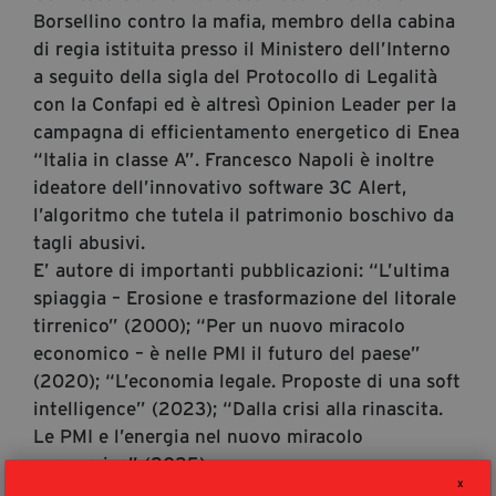
segreteria@tramefestival.it
Borsellino contro la mafia, membro della cabina
di regia istituita presso il Ministero dell’Interno
info@tramefestival.it
a seguito della sigla del Protocollo di Legalità
+39 346 954 4078
con la Confapi ed è altresì Opinion Leader per la
campagna di efficientamento energetico di Enea
“Italia in classe A”. Francesco Napoli è inoltre
ideatore dell’innovativo software 3C Alert,
l’algoritmo che tutela il patrimonio boschivo da
tagli abusivi.
E’ autore di importanti pubblicazioni: “L’ultima
spiaggia – Erosione e trasformazione del litorale
tirrenico” (2000); “Per un nuovo miracolo
economico – è nelle PMI il futuro del paese”
(2020); “L’economia legale. Proposte di una soft
intelligence” (2023); “Dalla crisi alla rinascita.
Le PMI e l’energia nel nuovo miracolo
economico” (2025).
X