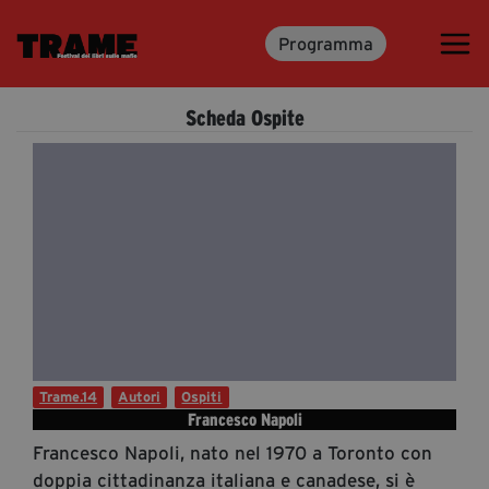
Programma
Trame.15
Programma
Scheda Ospite
Ospiti
Libri
Media & Press
News & Kit
Accrediti Stampa
Cartella Stampa
Rassegna Stampa
Trame.14
Autori
Ospiti
Francesco Napoli
Francesco Napoli, nato nel 1970 a Toronto con
Partecipa
doppia cittadinanza italiana e canadese, si è