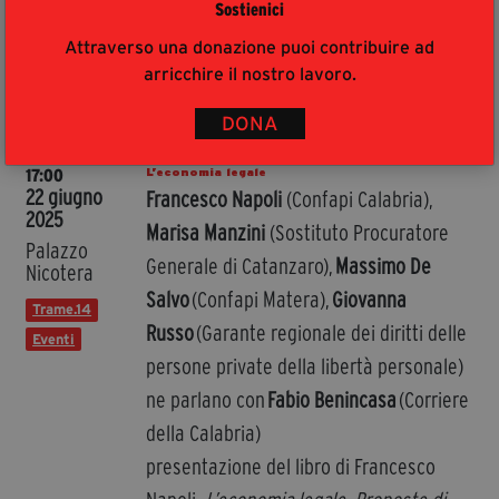
Sostienici
Libri
Attraverso una donazione puoi contribuire ad
Nessun libro presente.
arricchire il nostro lavoro.
Eventi
LUOGO E
DETTAGLI
DONA
ORA
L’economia legale
17:00
22 giugno
Francesco Napoli
(Confapi Calabria),
2025
Marisa Manzini
(Sostituto Procuratore
Palazzo
Generale di Catanzaro),
Massimo De
Nicotera
Salvo
(Confapi Matera),
Giovanna
Trame.14
Russo
(Garante regionale dei diritti delle
Eventi
persone private della libertà personale)
ne parlano con
Fabio Benincasa
(Corriere
della Calabria)
presentazione del libro di Francesco