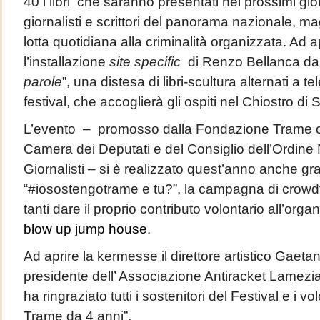
40 i libri che saranno presentati nei prossimi giorn
giornalisti e scrittori del panorama nazionale, mag
lotta quotidiana alla criminalità organizzata. Ad 
l’installazione
site specific
di Renzo Bellanca dal t
parole
”, una distesa di libri-scultura alternati a te
festival, che accoglierà gli ospiti nel Chiostro d
L’evento – promosso dalla Fondazione Trame con
Camera dei Deputati e del Consiglio dell’Ordine
Giornalisti – si è realizzato quest’anno anche g
“#iosostengotrame e tu?”, la campagna di crowd
tanti dare il proprio contributo volontario all’orga
blow up jump house
.
Ad aprire la kermesse il direttore artistico Gaetan
presidente dell’ Associazione Antiracket Lame
ha ringraziato tutti i sostenitori del Festival e i v
Trame da 4 anni”.