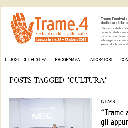
Trame Festival è 
dedicato ai libri 
Dal cuore della Cala
risveglio delle cos
incontri con gli auto
alle organizzazioni 
Festival è la voce di
I LUOGHI DEL FESTIVAL
PROGRAMMA
LABORATORI
CON
POSTS TAGGED "CULTURA"
NEWS
“Trame a
gli appu