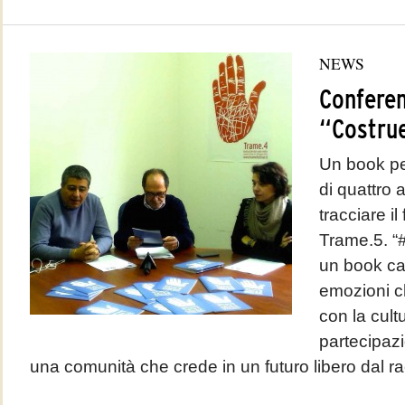
NEWS
Confere
“Costru
Un book per
di quattro 
tracciare i
Trame.5. “
un book car
emozioni c
con la cultu
partecipazio
una comunità che crede in un futuro libero dal rac