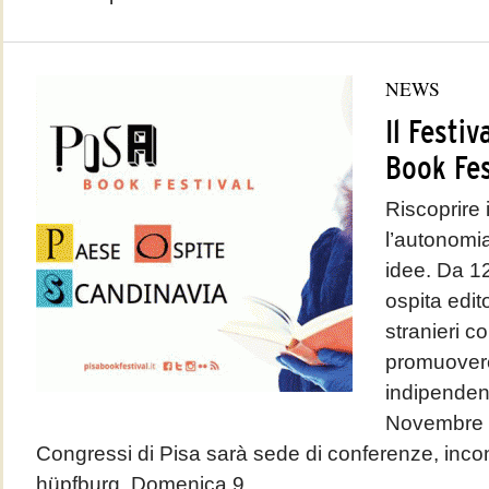
NEWS
Il Festiv
Book Fes
Riscoprire i
l’autonomia
idee. Da 12
ospita edito
stranieri c
promuovere 
indipendent
Novembre 2
Congressi di Pisa sarà sede di conferenze, incont
hüpfburg. Domenica 9...