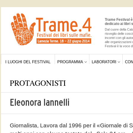
Trame Festival è 
dedicato ai libri 
Dal cuore della Cala
risveglio delle cos
incontri con gli auto
alle organizzazioni 
Festival è la voce di
I LUOGHI DEL FESTIVAL
PROGRAMMA
LABORATORI
CON
PROTAGONISTI
Eleonora Iannelli
Giornalista, Lavora dal 1996 per il «Giornale di S