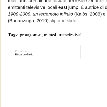
molti anni con alcune testate del «Sole 24 ore». È
emittenti televisive locali
east jump
. È autrice di
1908-2008, un terremoto infinito
(Kalòs, 2008) e
(Bonanzinga, 2010)
slip and slide
.
Tags:
protagonisti
,
trame4
,
tramefestival
Precedente
Riccardo Guido