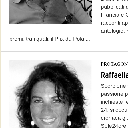
pubblicati d
Francia e G
racconti app
antologie.
premi, tra i quali, il Prix du Polar...
PROTAGON
Raffaell
Scorpione 
passione pe
inchieste r
24, si occu
cronaca giu
Sole24ore.