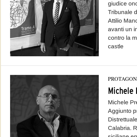
giudice ono
Tribunale di 
Attilio Man
avanti un i
contro la m
castle
PROTAGON
Michele 
Michele Pr
Aggiunto p
Distrettual
Calabria. R
siciliane e