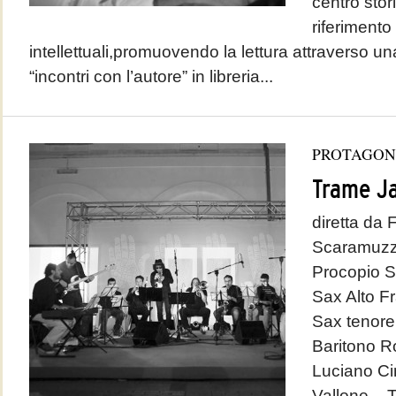
centro stori
riferimento 
intellettuali,promuovendo la lettura attraverso una
“incontri con l’autore” in libreria...
PROTAGON
Trame J
diretta da
Scaramuzzi
Procopio S
Sax Alto F
Sax tenore
Baritono R
Luciano Ci
Vallone –