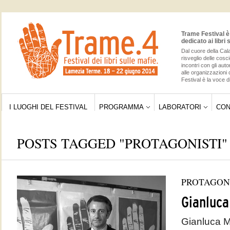
Trame Festival è 
dedicato ai libri 
Dal cuore della Cala
risveglio delle cos
incontri con gli auto
alle organizzazioni 
Festival è la voce di
I LUOGHI DEL FESTIVAL
PROGRAMMA
LABORATORI
CON
POSTS TAGGED "PROTAGONISTI"
PROTAGON
Gianluc
Gianluca M