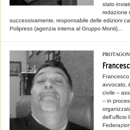
stato invia
redazione 
successivamente, responsabile delle edizioni cal
Polipress (agenzia interna al Gruppo Monti)...
PROTAGON
Francesc
Francesco P
avvocato, è
civile – ass
– in process
organizzata
dell’ufficio
Federazione