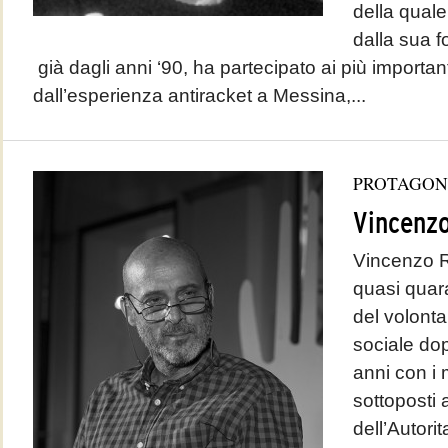
della quale
dalla sua 
già dagli anni ‘90, ha partecipato ai più important
dall’esperienza antiracket a Messina,...
PROTAGON
Vincenz
Vincenzo Re
quasi quar
del volonta
sociale dop
anni con i 
sottoposti
dell’Autorit