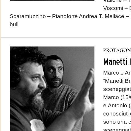
Viscomi –
Scaramuzzino – Pianoforte Andrea T. Mellace – 
bull
PROTAGON
Manetti 
Marco e Ant
“Manetti Bro
sceneggiator
Marco (15/
e Antonio 
conosciuti 
sono una co
sceneggiato