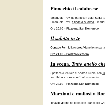
Pinocchio il calabrese
Emanuele Trevi
ne parla con
Luigi Saitta
(g
Emanuele Trevi,
Il popolo di legno
, Einaud
Ore 20.00 – Piazzetta San Domenico
Il salotto in tv
Corrado Formigli
,
Andrea Vianello
ne parl
Ore 21.00 – Palazzo Nicotera
In scena.
Tutto quello che
Spettacolo teatrale di Andrea Guolo, con
Ti
In collaborazione con Confcommercio
Ore 22.00 – Piazzetta San Domenico
Marziani e mafiosi a R
Ignazio Marino
ne parla con
Francesco Grig