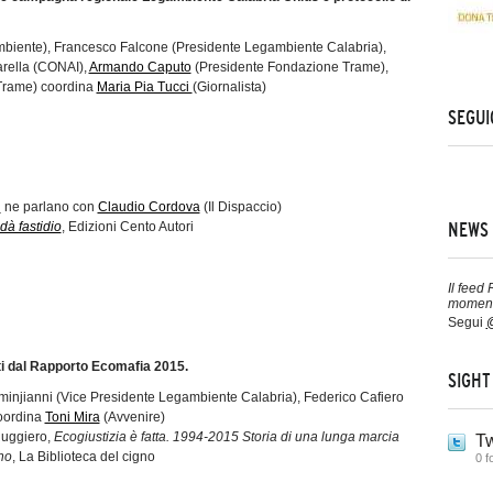
biente), Francesco Falcone (Presidente Legambiente Calabria),
rella (CONAI),
Armando Caputo
(Presidente Fondazione Trame),
Trame) coordina
Maria Pia Tucci
(Giornalista)
SEGUI
i
ne parlano con
Claudio Cordova
(Il Dispaccio)
dà fastidio
, Edizioni Cento Autori
NEWS 
Il feed
moment
Segui
@
ti dal Rapporto Ecomafia 2015.
SIGHT
njianni (Vice Presidente Legambiente Calabria), Federico Cafiero
oordina
Toni Mira
(Avvenire)
Ruggiero,
Ecogiustizia è fatta. 1994-2015 Storia di una lunga marcia
Tw
no
, La Biblioteca del cigno
0 f