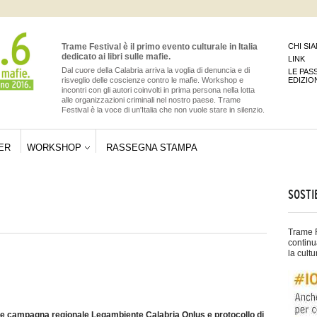
Trame Festival è il primo evento culturale in Italia
CHI SI
dedicato ai libri sulle mafie.
LINK
Dal cuore della Calabria arriva la voglia di denuncia e di
LE PAS
risveglio delle coscienze contro le mafie. Workshop e
EDIZIO
incontri con gli autori coinvolti in prima persona nella lotta
alle organizzazioni criminali nel nostro paese. Trame
Festival è la voce di un'Italia che non vuole stare in silenzio.
ER
WORKSHOP
RASSEGNA STAMPA
SOSTI
Trame F
continu
la cultu
e campagna regionale Legambiente Calabria Onlus e protocollo di