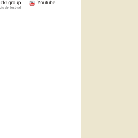
ickr group
Youtube
foto del festival