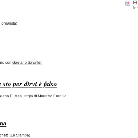
Fl
le 
iornalista)
i
ano con
Gaetano Savatteri
 sto per dirvi è falso
ziana Di Masi
, regia di Maurizio Cardillo
oma
netti
(La Stampa)