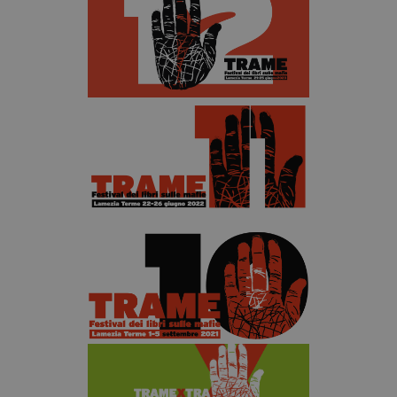
segreteria@tramefestival.it
info@tramefestival.it
+39 346 954 4078