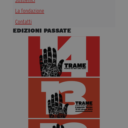
Sostienici
Diventa Partner
La fondazione
Dona
Contatti
EDIZIONI PASSATE
Fondazione Trame
Chi Siamo
Civico Trame
#Trameascuola
Visioni Civiche
Mostra 3D - Visioni Civiche
Il Diritto di Essere
Archivio Storico
Contatti