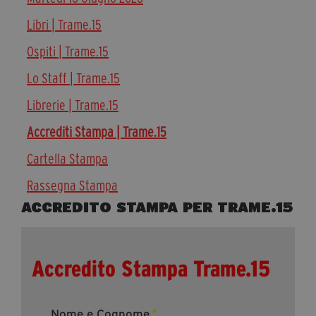
Diventa Partner
Libri | Trame.15
Sostienici
Ospiti | Trame.15
Lo Staff | Trame.15
Fondazione Trame
Librerie | Trame.15
La fondazione 2025
Accrediti Stampa | Trame.15
Civico Trame
Cartella Stampa
Progetto Trame a Scuola
Progetto Visioni Civiche
Rassegna Stampa
Mostra 3D - Visioni Civiche
ACCREDITO STAMPA PER TRAME.15
Il Diritto di Essere
Archivio Storico
Accredito Stampa Trame.15
Contatti
Nome e Cognome