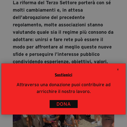
La riforma del Terzo Settore porterà con sé
molti cambiamenti e, in attesa
dell'abrogazione del precedente
regolamento, molte associazioni stanno
valutando quale sia il regime più consono da
adottare: unirsi e fare rete può essere il
modo per affrontare al meglio queste nuove
sfide e perseguire l’interesse pubblico
condividendo esperienze, obiettivi, valori.
ULTIMI ARTICOLI
X
Sostienici
Attraverso una donazione puoi contribuire ad
arricchire il nostro lavoro.
DONA