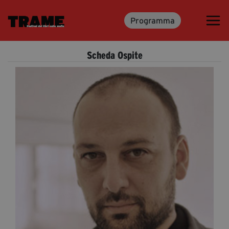
Programma
Trame.15
Martedì 16 Giugno 2026
Scheda Ospite
Ospiti | Trame.15
Libri | Trame.15
Media & Press
News & Kit
Accrediti Stampa | Trame.15
Cartella Stampa
Rassegna Stampa
Partecipa