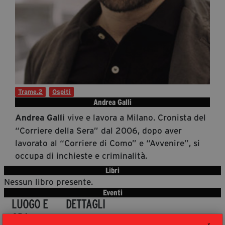
Diventa Partner
Sostienici
Fondazione Trame
La fondazione 2025
Trame.2
Ospiti
Civico Trame
Andrea Galli
Progetto Trame a Scuola
vive e lavora a Milano. Cronista del
Andrea Galli
Progetto Visioni Civiche
“Corriere della Sera” dal 2006, dopo aver
lavorato al “Corriere di Como” e “Avvenire”, si
Mostra 3D - Visioni Civiche
occupa di inchieste e criminalità.
Il Diritto di Essere
Libri
Archivio Storico
Nessun libro presente.
Eventi
LUOGO E
DETTAGLI
Contatti
ORA
X