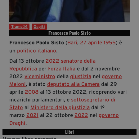
Diventa Partner
Sostienici
Trame.14
Ospiti
Francesco Paolo Sisto
Fondazione Trame
(
Bari
,
27 aprile
1955
) è
Francesco Paolo Sisto
un
politico
italiano
.
La fondazione 2025
Dal 13 ottobre
2022
senatore della
Civico Trame
Repubblica
per
Forza Italia
e dal 2 novembre
Progetto Trame a Scuola
2022
viceministro
della
giustizia
nel
governo
Progetto Visioni Civiche
Meloni
, è stato
deputato alla Camera
dal 29
Mostra 3D - Visioni Civiche
aprile
2008
al 13 ottobre 2022, ricoprendo vari
Il Diritto di Essere
incarichi parlamentari, e
sottosegretario di
Archivio Storico
Stato
al
Ministero della giustizia
dal 1º
marzo
2021
al 22 ottobre
2022
nel
governo
Draghi
.
Contatti
Libri
Nessun libro presente.