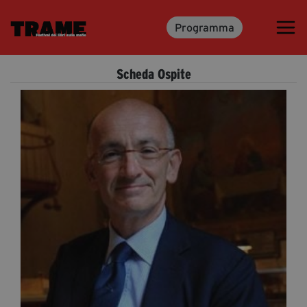
Programma
Trame.15
Martedì 16 Giugno 2026
Scheda Ospite
Ospiti | Trame.15
Libri | Trame.15
Media & Press
News & Kit
Accrediti Stampa | Trame.15
Cartella Stampa
Rassegna Stampa
Partecipa