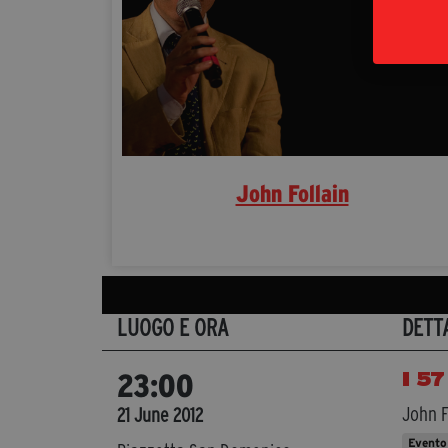
John Follain
LUOGO E ORA
DETT
I 57
23:00
John F
21 June 2012
Evento