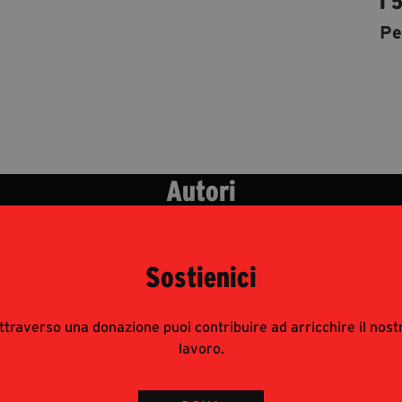
I 
Pe
Autori
Sostienici
ttraverso una donazione puoi contribuire ad arricchire il nost
lavoro.