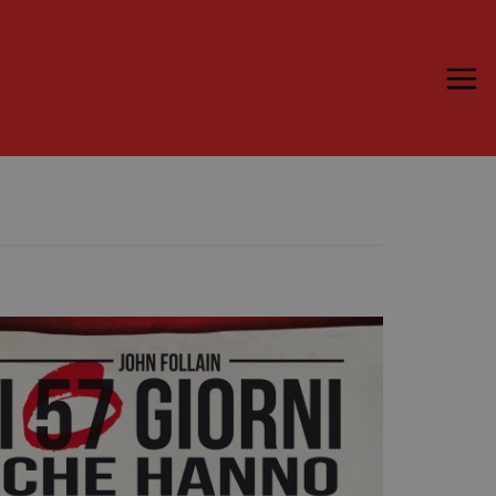
Trame.15
Martedì 16 Giugno 2026
Ospiti | Trame.15
Libri | Trame.15
Media & Press
News & Kit
Accrediti Stampa | Trame.15
Cartella Stampa
Rassegna Stampa
Partecipa