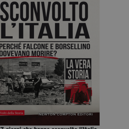
Diventa Partner
Sostienici
Fondazione Trame
La fondazione 2025
Civico Trame
Progetto Trame a Scuola
Progetto Visioni Civiche
Mostra 3D - Visioni Civiche
Il Diritto di Essere
Archivio Storico
Contatti