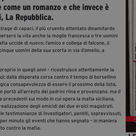
ge come un romanzo e che invece è
, La Repubblica.
trage di capaci, il più cruento attentato dinamitardo
 persero la vita anche la moglie francesca e tre uomini
afia uccide di nuovo: l’amico e collega di falcone, il
 cinque uomini della sua scorta in via d’amelio, a
ia proprio in quegli anni – ricostruisce attentamente la
uì: dalla disperata corsa contro il tempo di borsellino
agica consapevolezza di essere il prossimo della lista,
e portò all’arresto dei padrini riina e provenzano. ma il
 precedenti sul modo in cui opera la mafia siciliana,
ealizzazione degli omicidi dei due eroici magistrati.
le testimonianze di investigatori, pentiti, sopravvissuti,
 per minuto gli eventi che hanno segnato – in maniera
ato contro la mafia.