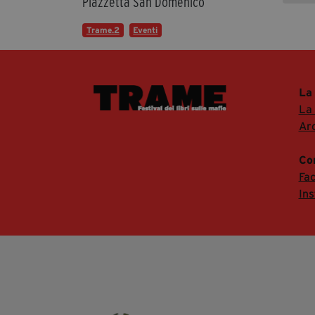
Piazzetta San Domenico
Trame.2
Eventi
La
La
Arc
Co
Fa
In