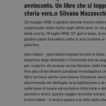
avvincente. Un libro che si leg
storia vera.»
Silvana Mazzocchi
23 maggio 1992: il giudice falcone muore nella s
organizzato dalla mafia negli ultimi anni, in cui
della scorta. 19 luglio 1992, 57 giorni dopo, la m
giudice paolo borsellino salta in aria insieme ai
palermo.
john follain – giornalista inglese inviato in ital
dinamica degli attentati e l’inchiesta che ne seg
per scoprire chi avesse ucciso falcone, nella tr
fino alla straordinaria parabola investigativa ch
libro fornisce anche una visione d’insieme senza
descrivendo nel dettaglio la progettazione e la r
sulla base di nuove ed esclusive interviste e del
parenti e amici, questo saggio racconta minuto
irreversibile – il nostro paese e la lotta dello st