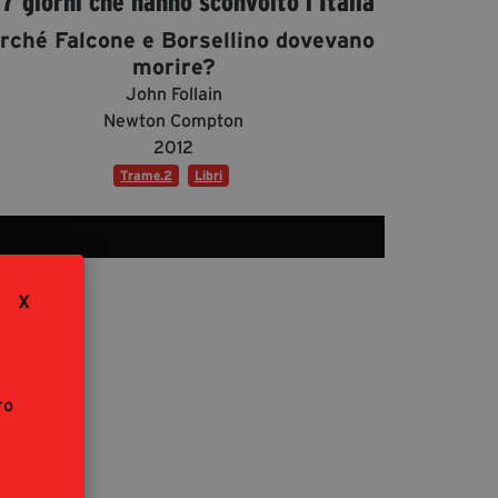
57 giorni che hanno sconvolto l’Italia
segreteria@tramefestival.it
rché Falcone e Borsellino dovevano
info@tramefestival.it
morire?
+39 346 954 4078
John Follain
Newton Compton
2012
Trame.2
Libri
X
ro