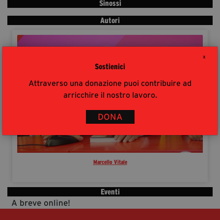
Sinossi
segreteria@tramefestival.it
Autori
info@tramefestival.it
+39 346 954 4078
X
Sostienici
Attraverso una donazione puoi contribuire ad
arricchire il nostro lavoro.
DONA
Marcello Vitale
Eventi
A breve online!