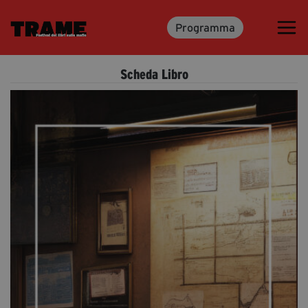
Programma
Trame.15
Martedì 16 Giugno 2026
Scheda Libro
Ospiti | Trame.15
Libri | Trame.15
Media & Press
News & Kit
Accrediti Stampa | Trame.15
Cartella Stampa
Rassegna Stampa
Partecipa