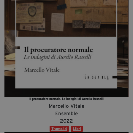
Diventa Partner
Sostienici
Fondazione Trame
La fondazione 2025
Civico Trame
Progetto Trame a Scuola
Progetto Visioni Civiche
Mostra 3D - Visioni Civiche
Il Diritto di Essere
Il procuratore normale. Le indagini di Aurelio Rasselli
Archivio Storico
Marcello Vitale
Ensemble
2022
Contatti
Trame.14
Libri