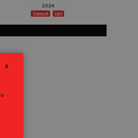
segreteria@tramefestival.it
2024
info@tramefestival.it
Trame.14
Libri
+39 346 954 4078
X
ro