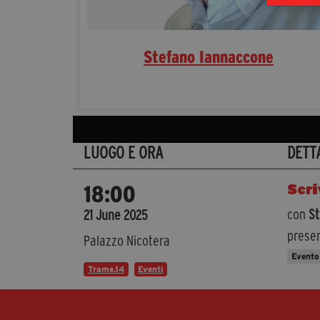
Stefano Iannaccone
LUOGO E ORA
DETT
Scri
18:00
con
St
21 June 2025
presen
Palazzo Nicotera
Evento
Trame.14
Eventi