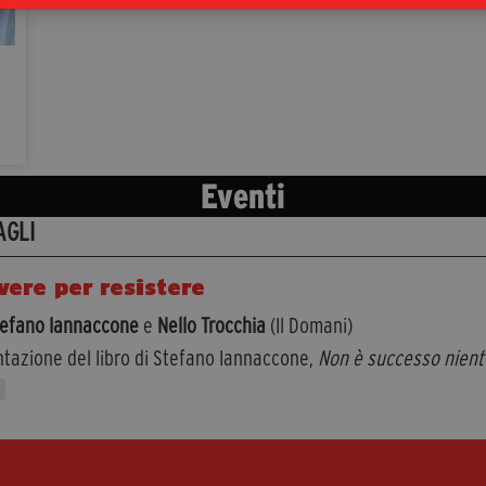
Eventi
AGLI
vere per resistere
efano Iannaccone
e
Nello Trocchia
(Il Domani)
tazione del libro di Stefano Iannaccone,
Non è successo nient