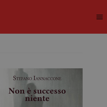
Trame.15
Martedì 16 Giugno 2026
Ospiti | Trame.15
Libri | Trame.15
Media & Press
News & Kit
Accrediti Stampa | Trame.15
Cartella Stampa
Rassegna Stampa
Partecipa