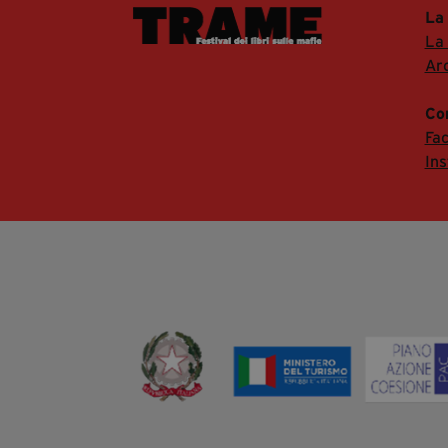
La
La
Arc
Co
Fa
In