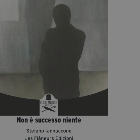
Diventa Partner
Sostienici
Fondazione Trame
La fondazione 2025
Civico Trame
Progetto Trame a Scuola
Progetto Visioni Civiche
Mostra 3D - Visioni Civiche
Il Diritto di Essere
Archivio Storico
Non è successo niente
Contatti
Stefano Iannaccone
Les Flâneurs Edizioni