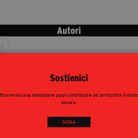
Autori
Sostienici
ttraverso una donazione puoi contribuire ad arricchire il nost
lavoro.
DONA