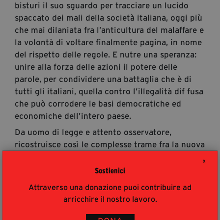
bisturi il suo sguardo per tracciare un lucido
spaccato dei mali della società italiana, oggi più
che mai dilaniata fra l’anticultura del malaffare e
la volontà di voltare finalmente pagina, in nome
del rispetto delle regole. E nutre una speranza:
unire alla forza delle azioni il potere delle
parole, per condividere una battaglia che è di
tutti gli italiani, quella contro l’illegalità dif fusa
che può corrodere le basi democratiche ed
economiche dell’intero paese.
Da uomo di legge e attento osservatore,
ricostruisce così le complesse trame fra la nuova
borghesia camorrista dei colletti bianchi e gli
X
amministratori pubblici, i politici collusi e il
Sostienici
sottobosco delle cricche, salendo su su fino ai
Attraverso una donazione puoi contribuire ad
centri del potere deviato e al fenomeno della
arricchire il nostro lavoro.
corruzione, che rappresenta uno dei più gravi
rischi per la nostra economia attuale. Una «zona