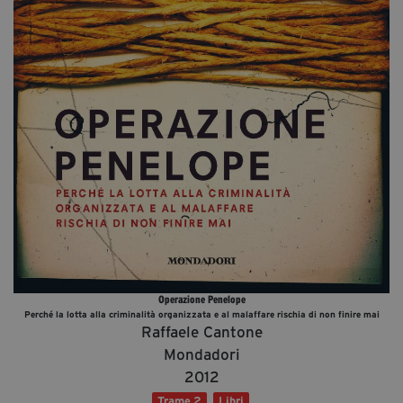
Diventa Partner
Sostienici
Fondazione Trame
La fondazione 2025
Civico Trame
Progetto Trame a Scuola
Progetto Visioni Civiche
Mostra 3D - Visioni Civiche
Il Diritto di Essere
Operazione Penelope
Archivio Storico
Perché la lotta alla criminalità organizzata e al malaffare rischia di non finire mai
Raffaele Cantone
Mondadori
2012
Contatti
Trame.2
Libri