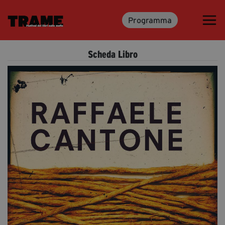
Programma
Trame.15
Martedì 16 Giugno 2026
Scheda Libro
Ospiti | Trame.15
Libri | Trame.15
Media & Press
News & Kit
Accrediti Stampa | Trame.15
Cartella Stampa
Rassegna Stampa
Partecipa