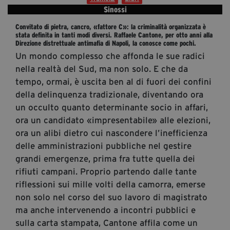
segreteria@tramefestival.it
Sinossi
info@tramefestival.it
Convitato di pietra, cancro, «fattore C»: la criminalità organizzata è
stata definita in tanti modi diversi. Raffaele Cantone, per otto anni alla
+39 346 954 4078
Direzione distrettuale antimafia di Napoli, la conosce come pochi.
Un mondo complesso che affonda le sue radici
nella realtà del Sud, ma non solo. E che da
tempo, ormai, è uscita ben al di fuori dei confini
della delinquenza tradizionale, diventando ora
un occulto quanto determinante socio in affari,
ora un candidato «impresentabile» alle elezioni,
ora un alibi dietro cui nascondere l’inefficienza
delle amministrazioni pubbliche nel gestire
grandi emergenze, prima fra tutte quella dei
rifiuti campani. Proprio partendo dalle tante
riflessioni sui mille volti della camorra, emerse
non solo nel corso del suo lavoro di magistrato
ma anche intervenendo a incontri pubblici e
sulla carta stampata, Cantone affila come un