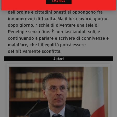
DONA
grigia» efficientissima, cui magistrati, forze
dell’ordine e cittadini onesti si oppongono fra
innumerevoli difficoltà. Ma il loro lavoro, giorno
dopo giorno, rischia di diventare una tela di
Penelope senza fine. È non lasciandoli soli, e
continuando a parlare e scrivere di connivenze e
malaffare, che l’illegalità potrà essere
definitivamente sconfitta.
Autori