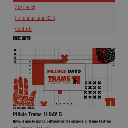
Sostienici
Diventa Partner
Sostienici
La fondazione 2025
Contatti
NEWS
Fondazione Trame
La fondazione 2025
Civico Trame
Progetto Trame a Scuola
Progetto Visioni Civiche
Mostra 3D - Visioni Civiche
Il Diritto di Essere
Archivio Storico
26 giugno 2022
Pillole Trame 11 DAY 5
Contatti
Rivivi il quinto giorno dell'undicesima edizione di Trame Festival