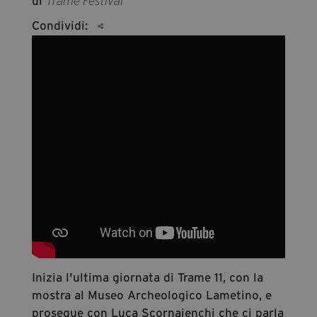
di
Trame Festival
segreteria@tramefestival.it
Condividi:
info@tramefestival.it
+39 346 954 4078
Inizia l'ultima giornata di Trame 11, con la
mostra al Museo Archeologico Lametino, e
prosegue con Luca Scornaienchi che ci parla