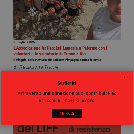
21 luglio 2026
L’Associazione Antiracket Lamezia a Palermo con i
volontari e le volontarie di Trame e Ala
Il viaggio della memoria che rafforza l'impegno contro le mafie
di
Redazione Trame
X
Sostienici
Attraverso una donazione puoi contribuire ad
arricchire il nostro lavoro.
DONA