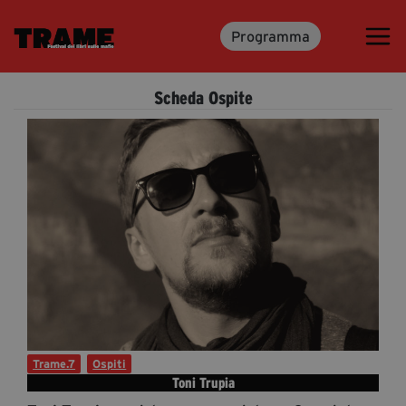
Programma
Trame.15
Martedì 16 Giugno 2026
Scheda Ospite
Ospiti | Trame.15
Libri | Trame.15
Media & Press
News & Kit
Accrediti Stampa | Trame.15
Cartella Stampa
Rassegna Stampa
Trame.7
Ospiti
Toni Trupia
Partecipa