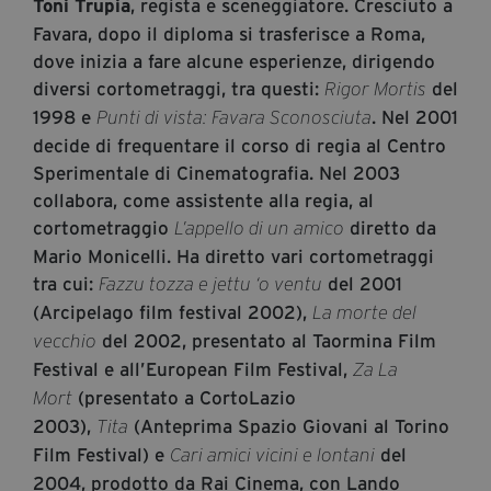
, regista e sceneggiatore. Cresciuto a
Toni Trupia
Diventa Partner
Favara, dopo il diploma si trasferisce a Roma,
Sostienici
dove inizia a fare alcune esperienze, dirigendo
diversi cortometraggi, tra questi:
del
Rigor Mortis
1998 e
. Nel 2001
Punti di vista: Favara Sconosciuta
decide di frequentare il corso di regia al Centro
Fondazione Trame
Sperimentale di Cinematografia. Nel 2003
La fondazione 2025
collabora, come assistente alla regia, al
Civico Trame
cortometraggio
diretto da
L’appello di un amico
Progetto Trame a Scuola
Mario Monicelli. Ha diretto vari cortometraggi
tra cui:
del 2001
Progetto Visioni Civiche
Fazzu tozza e jettu ‘o ventu
(Arcipelago film festival 2002),
La morte del
Mostra 3D - Visioni Civiche
del 2002, presentato al Taormina Film
vecchio
Il Diritto di Essere
Festival e all’European Film Festival,
Za La
Archivio Storico
(presentato a CortoLazio
Mort
2003),
(Anteprima Spazio Giovani al Torino
Tita
Film Festival) e
del
Cari amici vicini e lontani
Contatti
2004, prodotto da Rai Cinema, con Lando