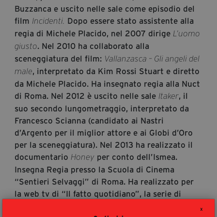
segreteria@tramefestival.it
Buzzanca e uscito nelle sale come episodio del
film
Dopo essere stato assistente alla
Incidenti.
info@tramefestival.it
regia di Michele Placido, nel 2007 dirige
L’uomo
+39 346 954 4078
. Nel 2010 ha collaborato alla
giusto
sceneggiatura del film:
Vallanzasca – Gli angeli del
, interpretato da Kim Rossi Stuart e diretto
male
da Michele Placido. Ha insegnato regia alla Nuct
di Roma. Nel 2012 è uscito nelle sale
, il
Itaker
suo secondo lungometraggio, interpretato da
Francesco Scianna (candidato ai Nastri
d’Argento per il miglior attore e ai Globi d’Oro
per la sceneggiatura). Nel 2013 ha realizzato il
documentario
per conto dell’Ismea.
Honey
Insegna Regia presso la Scuola di Cinema
“Sentieri Selvaggi” di Roma. Ha realizzato per
la web tv di “Il fatto quotidiano”, la serie di
documentari
. Per Sony Classic, ha
Alfabeto
X