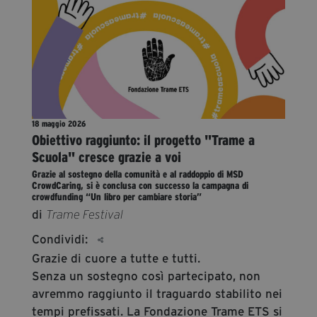
segreteria@tramefestival.it
info@tramefestival.it
+39 346 954 4078
18 maggio 2026
Obiettivo raggiunto: il progetto "Trame a
Scuola" cresce grazie a voi
Grazie al sostegno della comunità e al raddoppio di MSD
CrowdCaring, si è conclusa con successo la campagna di
crowdfunding “Un libro per cambiare storia”
di
Trame Festival
Condividi:
Grazie di cuore a tutte e tutti.
Senza un sostegno così partecipato, non
avremmo raggiunto il traguardo stabilito nei
tempi prefissati. La Fondazione Trame ETS si