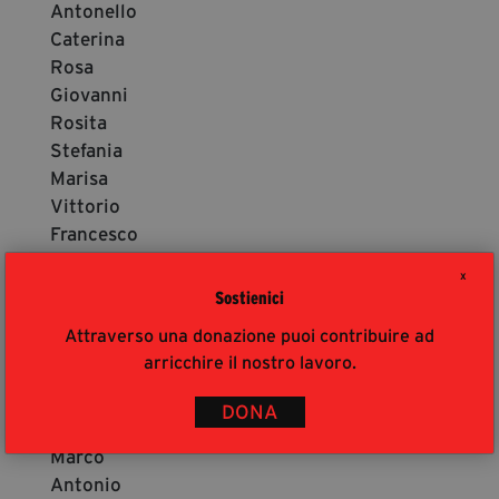
Antonello
Caterina
Rosa
Giovanni
Rosita
Stefania
Marisa
Vittorio
Francesco
Gioacchino
X
Maria
Sostienici
Giuseppe
Attraverso una donazione puoi contribuire ad
Cristina
arricchire il nostro lavoro.
Roberta
Antonio
DONA
Alessia
Marco
Antonio