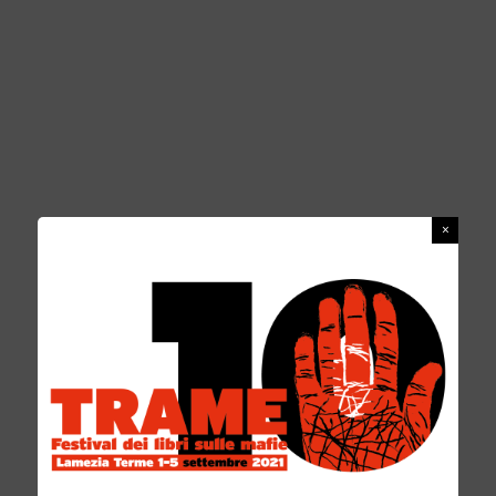
chilometri, per venire a Lamezia per portare la
loro testimonianza ad un pubblico di cittadini,
studenti e giornalisti.
CTA
CONDIVIDI SU
ARTICOLO PRECEDENTE
SOSTIENI UNA PRODUZIONE TEATRALE