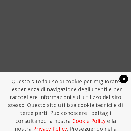
SOCIAL
Questo sito fa uso di cookie per migliorare
l'esperienza di navigazione degli utenti e per
raccogliere informazioni sull'utilizzo del sito
stesso. Questo sito utilizza cookie tecnici e di
LA FONDAZIONE TRAME
COMUNICATI STAMPA
terze parti. Può conoscere i dettagli
FONDAZIONE TRAME - SEGRETERIA CHIOSTRO
consultando la nostra
Cookie Policy
e la
SAN DOMENICO, LAMEZIA TERME
SEGRETERIA@TRAMEFESTIVAL.IT | 346 9544078.
nostra
Privacy Policy
. Proseguendo nella
THIS IS KREATIVEHOUSE