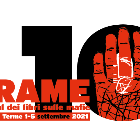
REA TOMMASO MELLACE
STER
17 GIUGNO 2019
ommaso Mellace, di Catanzaro. Diplomato in Percussioni Classiche
 Conservatorio di Cosenza, si è specializzato in jazz e musica
oranea
...
GGI
0 COMMENTS