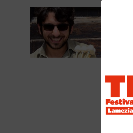
AND
WEBMA
Andrea T
presso il
contemp
PERSONA