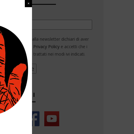
Email*
Iscrivendoti alla newsletter dichiari di aver
letto la nostra
Privacy Policy
e accetti che i
tuoi dati siano trattati nei modi ivi indicati.
SEGUICI