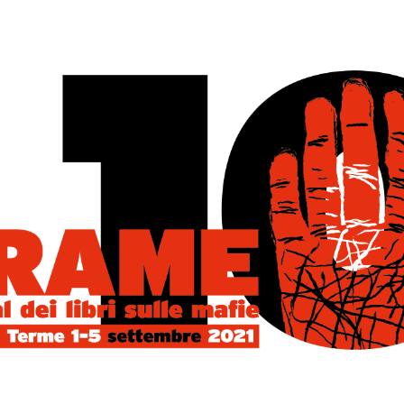
ONIO NICASO
IONE
17 GIUGNO 2017
icaso, storico delle organizzazioni criminali, è uno dei massimi
 ’ndrangheta nel mondo. Ha scritto trenta libri, tra cui alcuni
...
GGI
0 COMMENTS
RINI E PADRONI – COME LA
RANGHETA È DIVENTATA
SSE DIRIGENTE
E SOCIAL
16 GIUGNO 2017
GRATTERI E ANTONIO NICASO PADRINI E PADRONI COME LA
ETA È DIVENTATA CLASSE DIRIGENTE». Nel 1908, un tragico
o divora Messina e Reggi
...