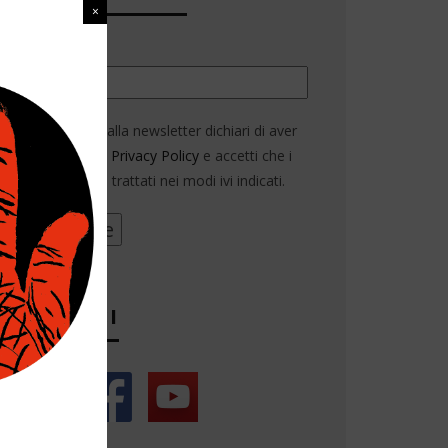
Email*
Iscrivendoti alla newsletter dichiari di aver
letto la nostra
Privacy Policy
e accetti che i
tuoi dati siano trattati nei modi ivi indicati.
SEGUICI