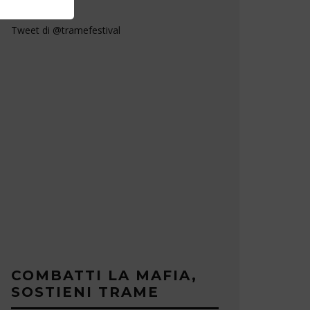
Tweet di @tramefestival
COMBATTI LA MAFIA,
SOSTIENI TRAME