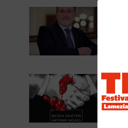
ANT
REDAZ
Antonio N
esperti di
bestselle
PERSONA
PAD
‘ND
CLA
EDITOR
«NICOLA 
'NDRANGH
terremot