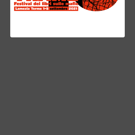
#TILEGGO PADRE PINO PUGLISI
RACCONTATO DA BIANCA STANCANELLI
REDAZIONE
26 OTTOBRE 2016
<<Il camminare a testa alta non deriva dall´avere una pistola in tasca, ma
dall´essere un uomo che merita rispetto>>. La maratona di lettura
all�
...
NEWS
0 COMMENTS