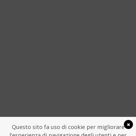
“È MIA FIGLIA CHE ME LO HA CHIESTO”
STORIE DELLA SICILIA NON
CONVENZIONALE
4 APRILE 2016
SOCIAL
Questo sito fa uso di cookie per migliorare
l'esperienza di navigazione degli utenti e per