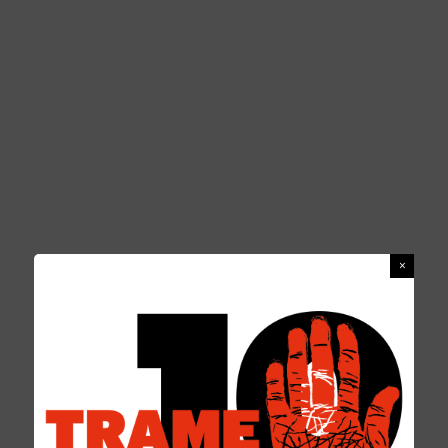
CINNELLA,TRUZZOLILLO, STRIANO E
MARINO AL PISA BOOK PER TRAME
FESTIVAL
REDAZIONE
10 NOVEMBRE 2016
Una vetrina per Trame al Pisa book festival. Tre incontri tra attualità,
storia e riscatto sociale. Trame Festival sarà protagonista della
domenica che chiude
...
NEWS
0 COMMENTS