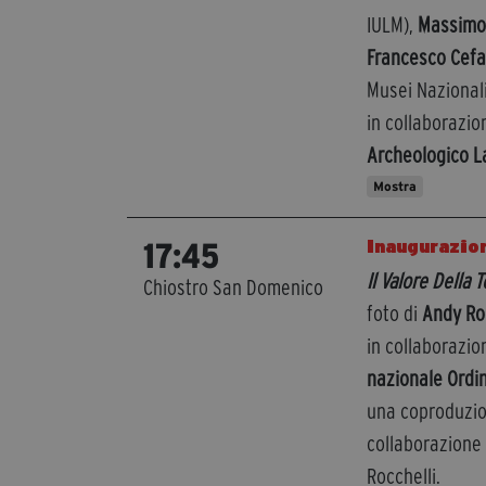
IULM),
Massimo 
Francesco Cefa
Musei Nazionali
in collaborazi
Archeologico 
Mostra
Inaugurazio
17:45
Il Valore Della
Chiostro San Domenico
foto di
Andy Ro
in collaborazi
nazionale Ordin
una coproduzion
collaborazione 
Rocchelli.