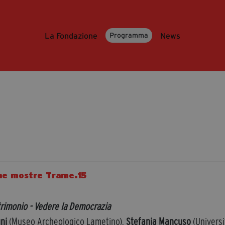
La Fondazione
News
Programma
ne mostre Trame.15
trimonio - Vedere la Democrazia
ni
(Museo Archeologico Lametino),
Stefania Mancuso
(Univers