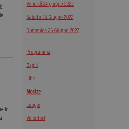
Venerdì 24 giugno 2022
),
Diventa Partner
le
Sabato 25 Giugno 2022
Dona
Domenica 26 Giugno 2022
Fondazione Trame
Chi Siamo
Programma
Civico Trame
Ospiti
#Trameascuola
Visioni Civiche
Libri
Mostra 3D - Visioni Civiche
Il Diritto di Essere
Mostre
Archivio Storico
Luoghi
ne in
ea
Volontari
Contatti