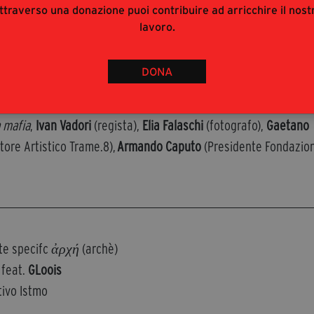
lla scomparsa di Leonardo Sciascia
,
ttraverso una donazione puoi contribuire ad arricchire il nost
ngelo Pitrone
lavoro.
DONA
Impastato
ostra fotografica di Elia Falaschi,
La voce di Impastato. Volti e
a mafia
,
Ivan Vadori
(regista),
Elia Falaschi
(fotografo),
Gaetano
tore Artistico Trame.8),
Armando Caputo
(Presidente Fondazio
ite specifc
ἀρχή
(archè)
feat.
GLoois
tivo Istmo