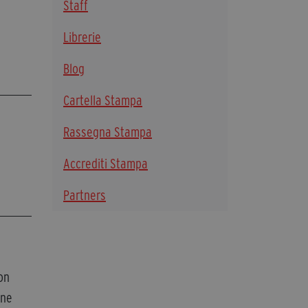
Staff
segreteria@tramefestival.it
info@tramefestival.it
Librerie
+39 346 954 4078
Blog
Cartella Stampa
Rassegna Stampa
Accrediti Stampa
Partners
con
une