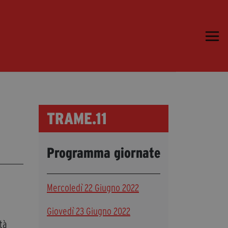
Trame.15
Programma
Ospiti
Libri
TRAME.11
Media & Press
News & Kit
Programma giornate
Accrediti Stampa
Cartella Stampa
Rassegna Stampa
Mercoledì 22 Giugno 2022
Giovedì 23 Giugno 2022
Partecipa
ità