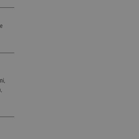
ne
ni,
a,