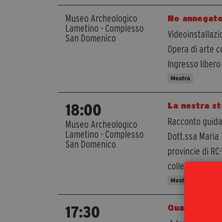
Museo Archeologico
Ho annegato
Lametino - Complesso
Videoinstallazi
San Domenico
Opera di arte 
Ingresso libero
Mostra
La nostra st
18:00
Racconto guidat
Museo Archeologico
Lametino - Complesso
Dott.ssa Maria 
San Domenico
provincie di RC
collezione per
Mostra
Quasi veden
17:30