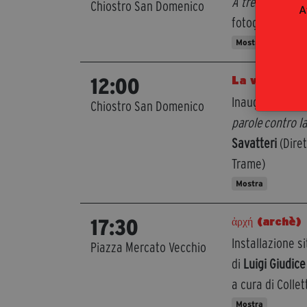
A trent’anni da
Chiostro San Domenico
A
fotografie di A
Mostra
La voce di 
12:00
Inaugurazione m
Chiostro San Domenico
parole contro l
Savatteri
(Diret
Trame)
Mostra
ἀρχή (archè)
17:30
Installazione s
Piazza Mercato Vecchio
di
Luigi Giudice
a cura di Collet
Mostra