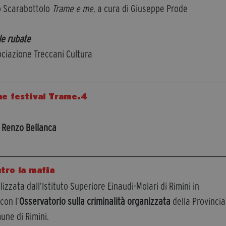
o Scarabottolo
Trame e me
, a cura di Giuseppe Prode
le rubate
ociazione Treccani Cultura
ne festival Trame.4
i
Renzo Bellanca
tro la mafia
izzata dall’Istituto Superiore Einaudi-Molari di Rimini in
con l’
Osservatorio sulla criminalità organizzata
della Provincia
mune di Rimini.