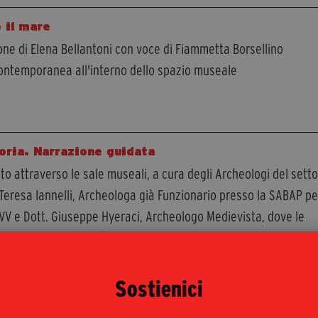
 il mare
one di Elena Bellantoni con voce di Fiammetta Borsellino
contemporanea all'interno dello spazio museale
oria. Narrazione guidata
o attraverso le sale museali, a cura degli Archeologi del sett
Teresa Iannelli, Archeologa già Funzionario presso la SABAP pe
-VV e Dott. Giuseppe Hyeraci, Archeologo Medievista, dove le
manente esposta farà da trama per il racconto tematico.
Sostienici
dosi in uno specchio