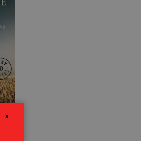
ne
X
ate
i