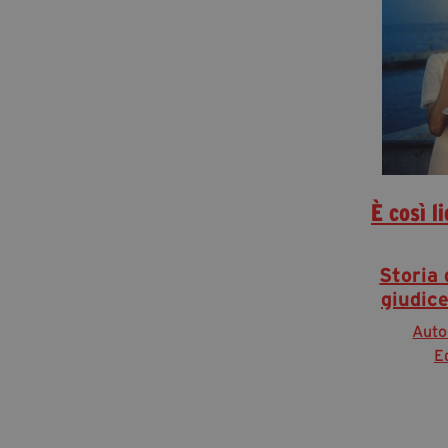
È così l
Storia 
giudice
Auto
E