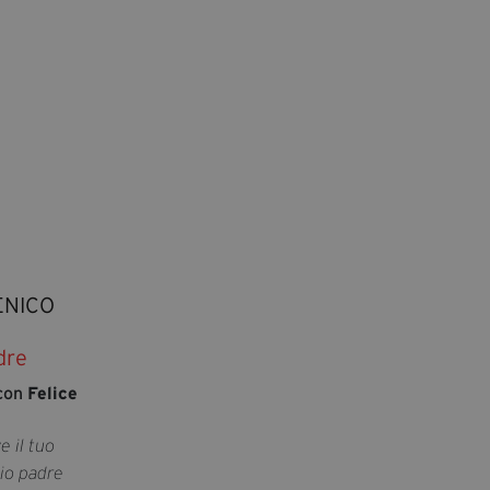
ENICO
dre
 con
Felice
e il tuo
mio padre