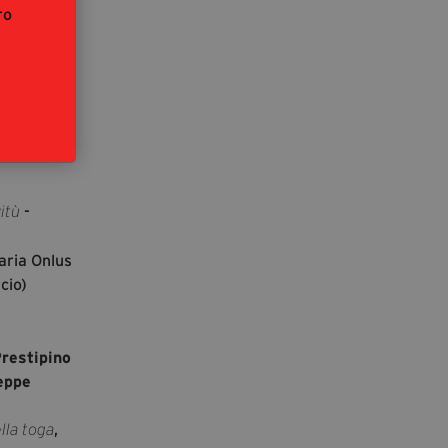
ro
-
vitù
aria Onlus
cio)
restipino
eppe
,
lla toga