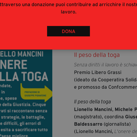
ttraverso una donazione puoi contribuire ad arricchire il nost
lavoro.
22 giugno 2014
DONA
22 giugno 2014
PALAZZO NICOTERA
Il peso della toga
Senza diritti il lavoro è schia
Premio Libero Grassi
(ideato da Cooperatira Solid
e promosso da Confcommer
Il peso della toga
Lionello Mancini
,
Michele P
(magistrato), coordina
Gius
Baldessarro
(giornalista)
(Lionello Mancini,
L'onere de