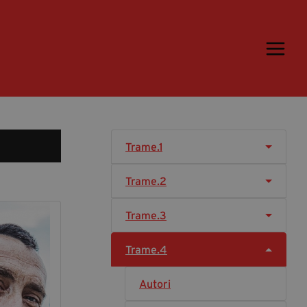
Trame.15
Programma
Ospiti
Libri
Trame.1
Media & Press
Trame.2
News & Kit
Accrediti Stampa
Trame.3
Cartella Stampa
Trame.4
Rassegna Stampa
Autori
Partecipa