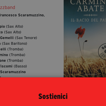
azzband
Francesco Scaramuzzino
,
pio
(Sax Alto)
to
(Sax Alto)
 Gemelli
(Sax Tenore)
a
(Sax Baritono)
elli
(Tromba)
imino
(Tromba)
lone
(Tromba)
Viscomi
(Basso)
 Scaramuzzino
)
Mellace
(Batteria)
Il bacio del pa
Sostienici
Autore: Carmine Ab
Editore: Mondador
Anno: 2013