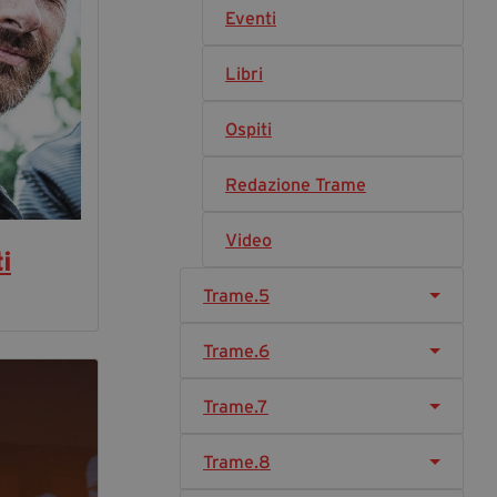
Eventi
Diventa Partner
Dona
Libri
Ospiti
Fondazione Trame
Redazione Trame
Chi Siamo
Civico Trame
Video
#Trameascuola
i
Visioni Civiche
Trame.5
Mostra 3D - Visioni Civiche
Il Diritto di Essere
Trame.6
Archivio Storico
Trame.7
Contatti
Trame.8