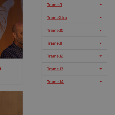
segreteria@tramefestival.it
Trame.9
info@tramefestival.it
+39 346 954 4078
TrameXtra
Trame.10
Trame.11
Trame.12
o
Trame.13
Trame.14