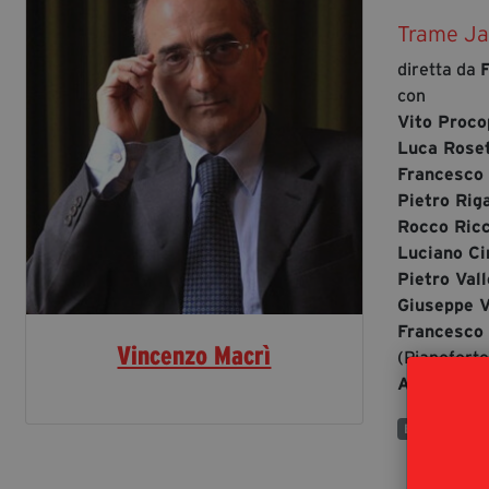
Trame J
diretta da
con
Vito Proco
Luca Rose
Francesco
Pietro Rig
Rocco Ricc
Luciano C
Pietro Val
Giuseppe 
Francesco
Vincenzo Macrì
(Pianoforte
Andrea T. 
Evento