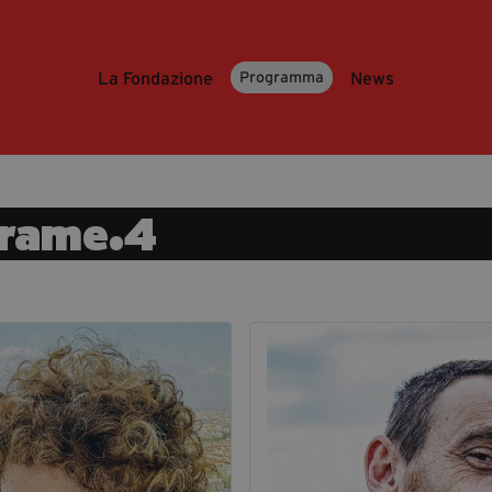
La Fondazione
News
Programma
rame.4