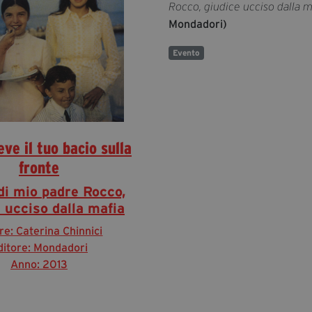
Rocco, giudice ucciso dalla m
Mondadori)
Evento
ieve il tuo bacio sulla
fronte
di mio padre Rocco,
 ucciso dalla mafia
re: Caterina Chinnici
ditore: Mondadori
Anno: 2013