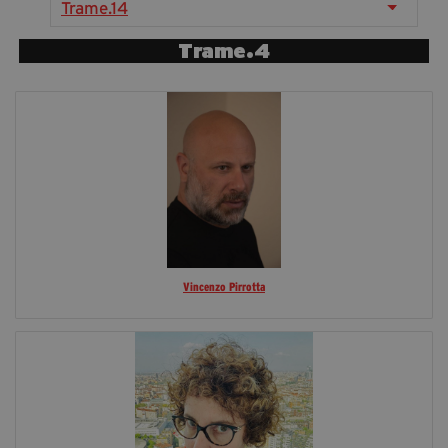
Trame.14
segreteria@tramefestival.it
info@tramefestival.it
Trame.4
+39 346 954 4078
Vincenzo Pirrotta