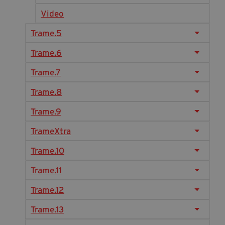
Diventa Partner
Video
Dona
Trame.5
Trame.6
Fondazione Trame
Trame.7
Chi Siamo
Trame.8
Civico Trame
Trame.9
#Trameascuola
Visioni Civiche
TrameXtra
Mostra 3D - Visioni Civiche
Trame.10
Il Diritto di Essere
Trame.11
Archivio Storico
Trame.12
Trame.13
Contatti