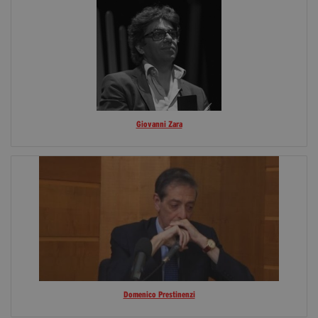
Giovanni Zara
Domenico Prestinenzi