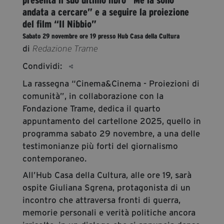
segreteria@tramefestival.it
andata a cercare” e a seguire la proiezione
info@tramefestival.it
del film “Il Nibbio”
+39 346 954 4078
Sabato 29 novembre ore 19 presso Hub Casa della Cultura
di
Redazione Trame
Condividi:
La rassegna “Cinema&Cinema - Proiezioni di
comunità”, in collaborazione con la
Fondazione Trame, dedica il quarto
appuntamento del cartellone 2025, quello in
programma sabato 29 novembre, a una delle
testimonianze più forti del giornalismo
contemporaneo.
All’Hub Casa della Cultura, alle ore 19, sarà
ospite Giuliana Sgrena, protagonista di un
incontro che attraversa fronti di guerra,
memorie personali e verità politiche ancora