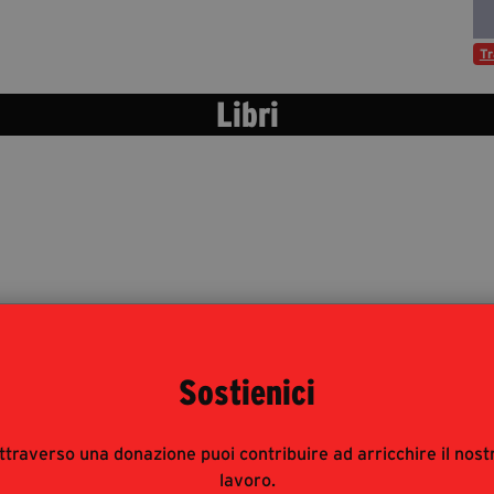
Tr
Libri
Sostienici
Eventi
ttraverso una donazione puoi contribuire ad arricchire il nost
TAGLI
lavoro.