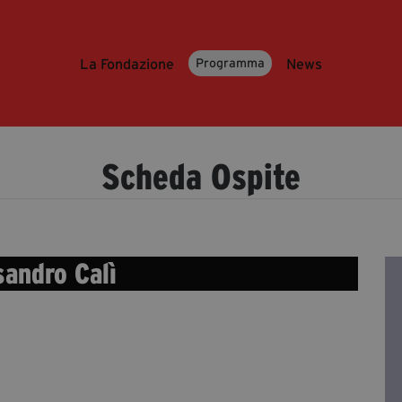
La Fondazione
News
Programma
Scheda Ospite
sandro Calì