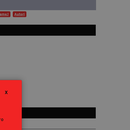
Diventa Partner
ame.1
Autori
Dona
Fondazione Trame
Chi Siamo
Civico Trame
#Trameascuola
Visioni Civiche
Mostra 3D - Visioni Civiche
Il Diritto di Essere
X
Archivio Storico
ro
Contatti