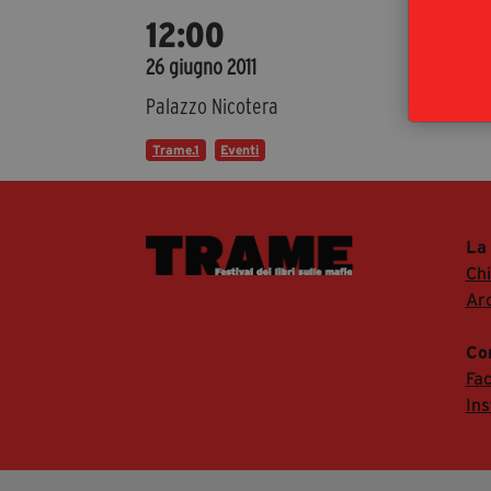
Dis
12:00
Aless
26 giugno 2011
Even
Palazzo Nicotera
Trame.1
Eventi
La
Ch
Arc
Co
Fa
In