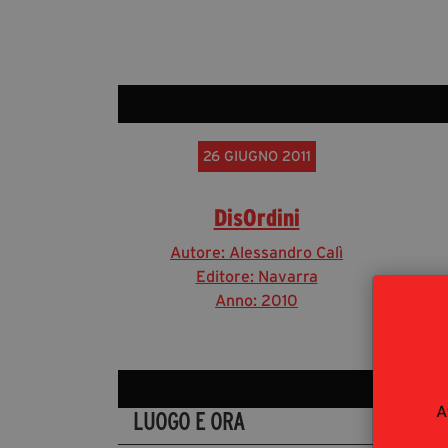
26 GIUGNO 2011
DisOrdini
Autore: Alessandro Calì
Editore: Navarra
Anno: 2010
A
LUOGO E ORA
DET