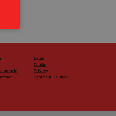
segreteria@tramefestival.it
info@tramefestival.it
+39 346 954 4078
a
Legal
Cookie
olontario
Privacy
artner
Contributi Pubblici