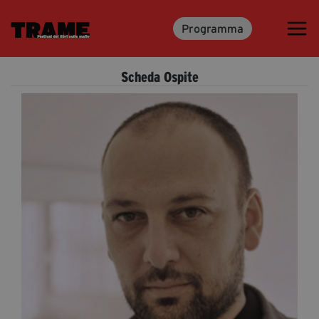
Programma
Trame.15
Programma
Scheda Ospite
Ospiti
Libri
Media & Press
News & Kit
Accrediti Stampa
Cartella Stampa
Rassegna Stampa
Partecipa