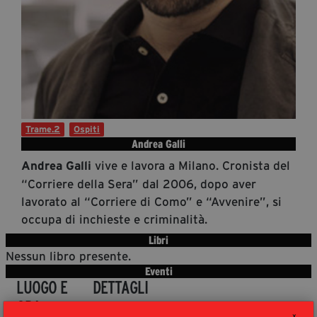
Diventa Partner
Dona
Fondazione Trame
Chi Siamo
Trame.2
Ospiti
Civico Trame
Andrea Galli
#Trameascuola
vive e lavora a Milano. Cronista del
Andrea Galli
Visioni Civiche
“Corriere della Sera” dal 2006, dopo aver
lavorato al “Corriere di Como” e “Avvenire”, si
Mostra 3D - Visioni Civiche
occupa di inchieste e criminalità.
Il Diritto di Essere
Libri
Archivio Storico
Nessun libro presente.
Eventi
LUOGO E
DETTAGLI
Contatti
ORA
X