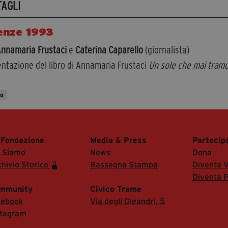
TAGLI
enze 1993
nnamaria Frustaci
e
Caterina Caparello
(giornalista)
ntazione del libro di Annamaria Frustaci
Un sole che mai tram
to
 Fondazione
Media & Press
Partecip
i Siamo
News
Dona
hivio Storico
Rassegna Stampa
Diventa V
Diventa P
mmunity
Civico Trame
cebook
Via degli Oleandri, 5
stagram