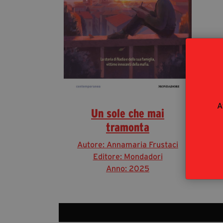
A
Un sole che mai
tramonta
Autore: Annamaria Frustaci
Editore: Mondadori
Anno: 2025