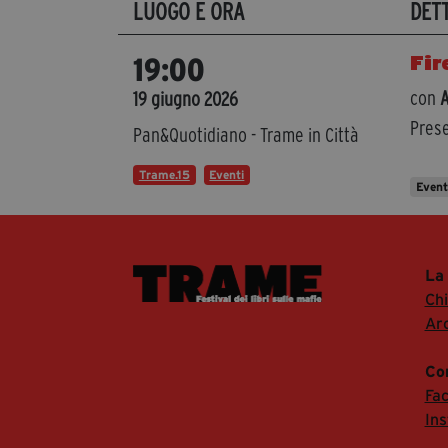
LUOGO E ORA
DET
Fir
19:00
con
A
19 giugno 2026
Prese
Pan&Quotidiano - Trame in Città
Trame.15
Eventi
Even
La
Ch
Arc
Co
Fa
In