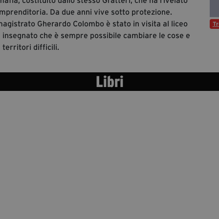
fia, costituito dallo stesso Gratteri, che ha rivelato
 imprenditoria. Da due anni vive sotto protezione.
agistrato Gherardo Colombo è stato in visita al liceo
Tr
a insegnato che è sempre possibile cambiare le cose e
erritori difficili.
Libri