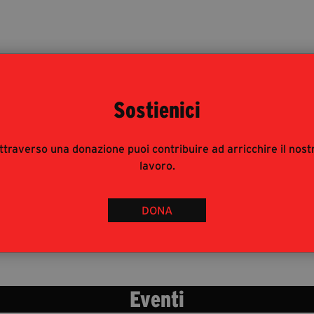
Sostienici
ttraverso una donazione puoi contribuire ad arricchire il nost
lavoro.
DONA
Eventi