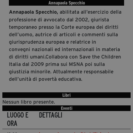
Annapaola Specchio
Diventa Partner
abilitata all’esercizio della
Annapaola Specchio,
Dona
professione di avvocato dal 2002, giurista
temporaneo presso la Corte europea dei diritti
dell’uomo, autrice di articoli e commenti sulla
Fondazione Trame
giurisprudenza europea e relatrice in
convegni nazionali ed internazionali in materia
Chi Siamo
di diritti umani.Collabora con Save the Children
Civico Trame
Italia dal 2009 prima sui MSNA poi sulla
#Trameascuola
giustizia minorile. Attualmente responsabile
Visioni Civiche
dell’unità di povertà educativa.
Mostra 3D - Visioni Civiche
Il Diritto di Essere
Libri
Nessun libro presente.
Archivio Storico
Eventi
LUOGO E
DETTAGLI
ORA
Contatti