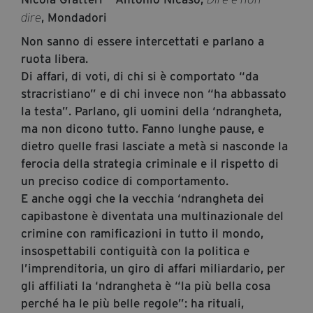
segreteria@tramefestival.it
, Mondadori
dire
info@tramefestival.it
Non sanno di essere intercettati e parlano a
+39 346 954 4078
ruota libera.
Di affari, di voti, di chi si è comportato “da
stracristiano” e di chi invece non “ha abbassato
la testa”. Parlano, gli uomini della ‘ndrangheta,
ma non dicono tutto. Fanno lunghe pause, e
dietro quelle frasi lasciate a metà si nasconde la
ferocia della strategia criminale e il rispetto di
un preciso codice di comportamento.
E anche oggi che la vecchia ‘ndrangheta dei
capibastone è diventata una multinazionale del
crimine con ramificazioni in tutto il mondo,
insospettabili contiguità con la politica e
l’imprenditoria, un giro di affari miliardario, per
gli affiliati la ‘ndrangheta è “la più bella cosa
perché ha le più belle regole”: ha rituali,