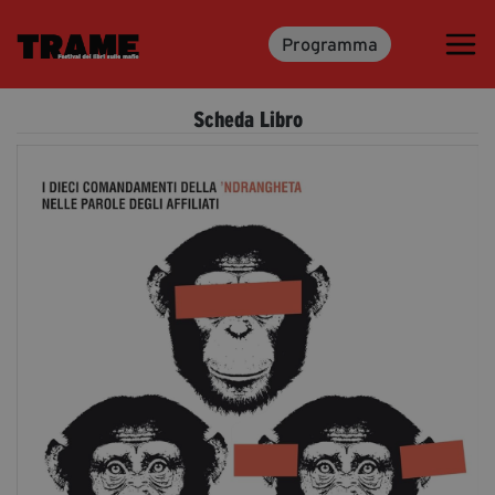
Programma
Trame.15
Programma
Scheda Libro
Ospiti
Libri
Media & Press
News & Kit
Accrediti Stampa
Cartella Stampa
Rassegna Stampa
Partecipa