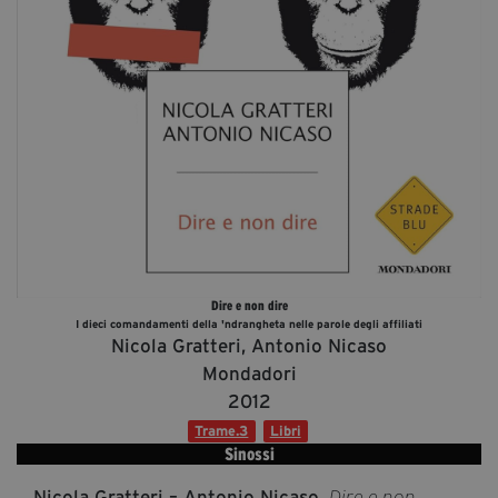
Diventa Partner
Dona
Fondazione Trame
Chi Siamo
Civico Trame
#Trameascuola
Visioni Civiche
Dire e non dire
Mostra 3D - Visioni Civiche
I dieci comandamenti della 'ndrangheta nelle parole degli affiliati
Nicola Gratteri, Antonio Nicaso
Il Diritto di Essere
Mondadori
Archivio Storico
2012
Trame.3
Libri
Sinossi
Contatti
Nicola Gratteri – Antonio Nicaso,
Dire e non