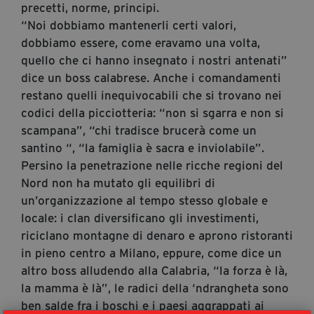
precetti, norme, principi.
“Noi dobbiamo mantenerli certi valori,
dobbiamo essere, come eravamo una volta,
quello che ci hanno insegnato i nostri antenati”
dice un boss calabrese. Anche i comandamenti
restano quelli inequivocabili che si trovano nei
codici della picciotteria: “non si sgarra e non si
scampana”, “chi tradisce brucerà come un
santino “, “la famiglia è sacra e inviolabile”.
Persino la penetrazione nelle ricche regioni del
Nord non ha mutato gli equilibri di
un’organizzazione al tempo stesso globale e
locale: i clan diversificano gli investimenti,
riciclano montagne di denaro e aprono ristoranti
in pieno centro a Milano, eppure, come dice un
altro boss alludendo alla Calabria, “la forza è là,
la mamma è là”, le radici della ‘ndrangheta sono
ben salde fra i boschi e i paesi aggrappati ai