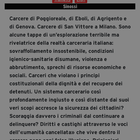
segreteria@tramefestival.it
Sinossi
info@tramefestival.it
Carcere di Poggioreale, di Eboli, di Agrigento e
+39 346 954 4078
di Genova. Carcere di San Vittore a Milano. Sono
alcune tappe di un’esplorazione terribile ma
rivelatrice della realtà carceraria italiana:
sovraffollamento insostenibile, condizioni
igienico-sanitarie disumane, violenza e
abbrutimento, sprechi di risorse economiche e
sociali. Carceri che violano i principi
costituzionali della dignità e del recupero dei
detenuti. Un sistema carcerario così
profondamente ingiusto e così distante dai suoi
veri scopi accresce la sicurezza dei cittadini?
Scoraggia davvero i criminali dal continuare a
delinquere? Diritti e castighi attraverso le voci
dell’«umanità cancellata» che vive dentro il