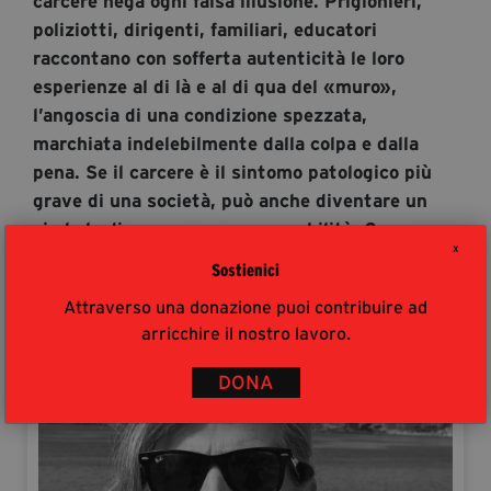
carcere nega ogni falsa illusione. Prigionieri,
poliziotti, dirigenti, familiari, educatori
raccontano con sofferta autenticità le loro
esperienze al di là e al di qua del «muro»,
l’angoscia di una condizione spezzata,
marchiata indelebilmente dalla colpa e dalla
pena. Se il carcere è il sintomo patologico più
grave di una società, può anche diventare un
simbolo di speranza e responsabilità. Come
X
testimoniano alcuni tentativi di trovare una via
Sostienici
per restituire al detenuto i diritti di
Attraverso una donazione puoi contribuire ad
cittadinanza.
arricchire il nostro lavoro.
Autori
DONA