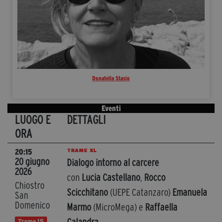
Donatella Stasio
Eventi
LUOGO E
DETTAGLI
ORA
TRAME XL
20:15
20 giugno
Dialogo intorno al carcere
2026
con
Lucia Castellano
,
Rocco
Chiostro
Scicchitano
(UEPE Catanzaro)
Emanuela
San
Domenico
Marmo
(MicroMega) e
Raffaella
Trame.15