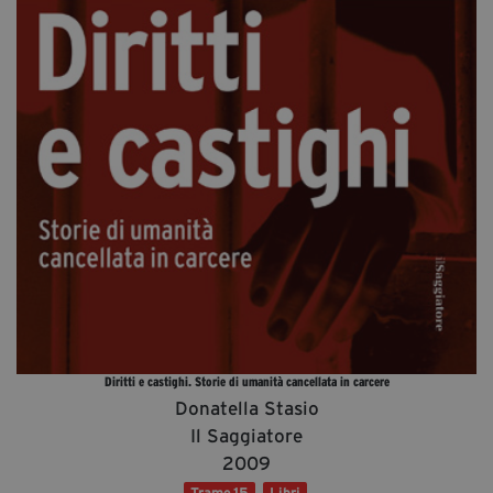
Diventa Partner
Dona
Fondazione Trame
Chi Siamo
Civico Trame
#Trameascuola
Visioni Civiche
Mostra 3D - Visioni Civiche
Il Diritto di Essere
Archivio Storico
Diritti e castighi. Storie di umanità cancellata in carcere
Donatella Stasio
Il Saggiatore
2009
Contatti
Trame.15
Libri