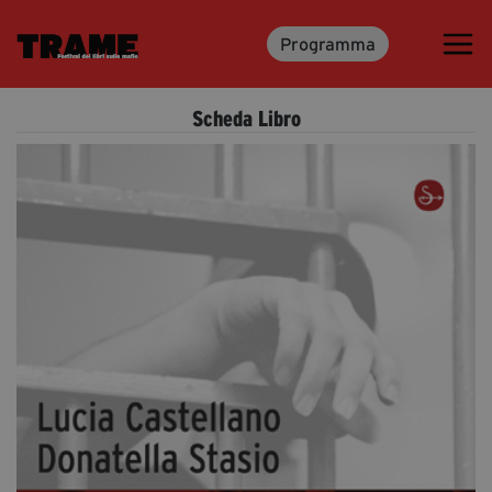
Programma
Trame.15
Programma
Scheda Libro
Ospiti
Libri
Media & Press
News & Kit
Accrediti Stampa
Cartella Stampa
Rassegna Stampa
Partecipa