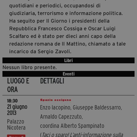
quotidiani e periodici, occupandosi di
Diventa Partner
giudiziaria, terrorismo e informazione politica.
Dona
Ha seguito per Il Giorno i presidenti della
Repubblica Francesco Cossiga e Oscar Luigi
Scalfaro ed è stato per dieci anni capo della
Fondazione Trame
redazione romana de Il Mattino, chiamato a tale
incarico da Sergio Zavoli.
Chi Siamo
Libri
Civico Trame
Nessun libro presente.
#Trameascuola
Eventi
Visioni Civiche
LUOGO E
DETTAGLI
Mostra 3D - Visioni Civiche
ORA
Il Diritto di Essere
Spazio ossigeno
18:30
Archivio Storico
21 giugno
Enzo Iacopino, Giuseppe Baldessarro,
2013
Arnaldo Capezzuto,
Palazzo
coordina Alberto Spampinato
Nicotera
Contatti
(
Taci o sparo! L’anti-informazione sulla