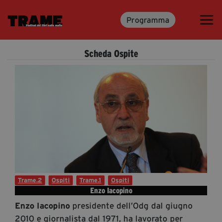
Programma
Trame.15
Programma
Scheda Ospite
Ospiti
Libri
Media & Press
News & Kit
Accrediti Stampa
Cartella Stampa
Rassegna Stampa
Trame.2
Ospiti
Trame.1
Ospiti
Enzo Iacopino
presidente dell’Odg dal giugno
Enzo Iacopino
Partecipa
2010 e giornalista dal 1971, ha lavorato per