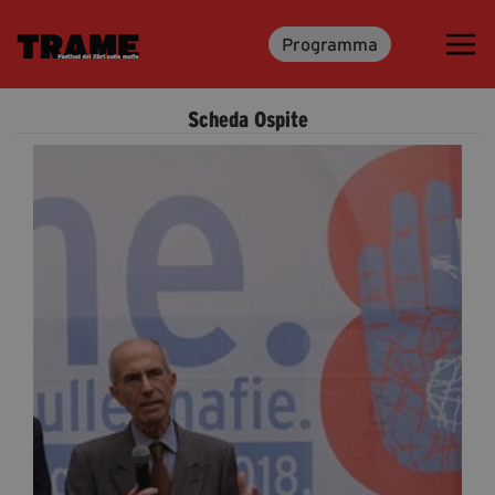
Programma
Trame.15
Programma
Scheda Ospite
Ospiti
Libri
Media & Press
News & Kit
Accrediti Stampa
Cartella Stampa
Rassegna Stampa
Partecipa