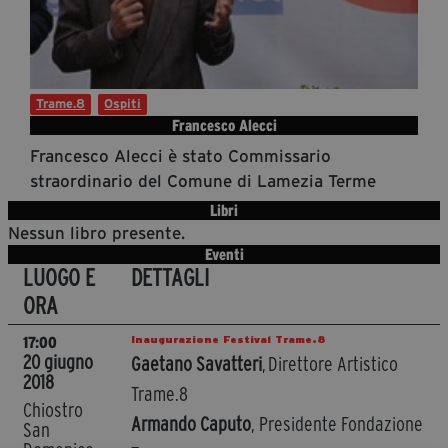
Diventa Partner
Dona
Trame.8
Ospiti
Francesco Alecci
Fondazione Trame
Francesco Alecci è stato Commissario
Chi Siamo
straordinario del Comune di Lamezia Terme
Civico Trame
Libri
#Trameascuola
Nessun libro presente.
Eventi
Visioni Civiche
LUOGO E
DETTAGLI
Mostra 3D - Visioni Civiche
ORA
Il Diritto di Essere
Inaugurazione Festival Trame.8
Archivio Storico
17:00
20 giugno
Gaetano Savatteri
, Direttore Artistico
2018
Trame.8
Chiostro
Armando Caputo
, Presidente Fondazione
Contatti
San