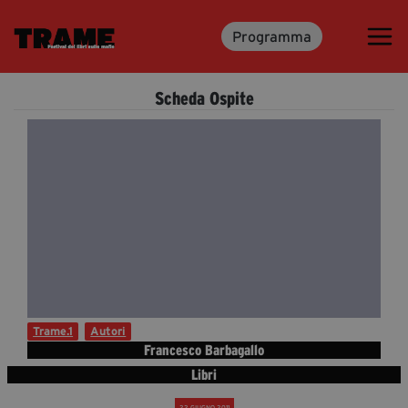
Programma
Trame.15
Programma
Scheda Ospite
Ospiti
Libri
Media & Press
News & Kit
Accrediti Stampa
Cartella Stampa
Rassegna Stampa
Trame.1
Autori
Francesco Barbagallo
Libri
Partecipa
22 GIUGNO 2011