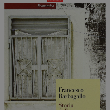
Diventa Partner
Dona
Fondazione Trame
Chi Siamo
Civico Trame
#Trameascuola
Visioni Civiche
Mostra 3D - Visioni Civiche
Il Diritto di Essere
Archivio Storico
Contatti