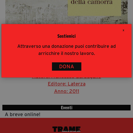
segreteria@tramefestival.it
info@tramefestival.it
+39 346 954 4078
X
Sostienici
Attraverso una donazione puoi contribuire ad
arricchire il nostro lavoro.
DONA
Storia della Camorra
Autore: Francesco Barbagallo
Editore: Laterza
Anno: 2011
Eventi
A breve online!