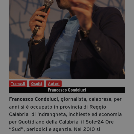
Diventa Partner
Dona
Fondazione Trame
Chi Siamo
Civico Trame
#Trameascuola
Visioni Civiche
Trame.5
Ospiti
Autori
Mostra 3D - Visioni Civiche
Francesco Condoluci
Il Diritto di Essere
, giornalista, calabrese, per
Francesco Condoluci
Archivio Storico
anni si è occupato in provincia di Reggio
Calabria di ‘ndrangheta, inchieste ed economia
per Quotidiano della Calabria, il Sole-24 Ore
Contatti
“Sud”, periodici e agenzie. Nel 2010 si