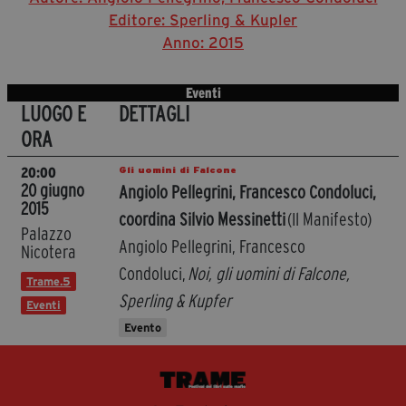
Editore: Sperling & Kupler
Anno: 2015
Eventi
LUOGO E
DETTAGLI
ORA
Gli uomini di Falcone
20:00
20 giugno
Angiolo Pellegrini, Francesco Condoluci,
2015
coordina Silvio Messinetti
(Il Manifesto)
Palazzo
Angiolo Pellegrini, Francesco
Nicotera
Condoluci,
Noi, gli uomini di Falcone,
Trame.5
Sperling & Kupfer
Eventi
Evento