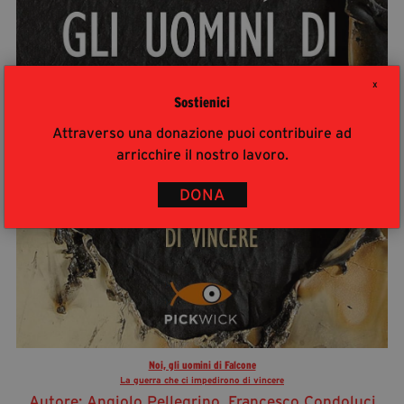
X
Sostienici
Attraverso una donazione puoi contribuire ad
arricchire il nostro lavoro.
DONA
Noi, gli uomini di Falcone
La guerra che ci impedirono di vincere
Autore: Angiolo Pellegrino, Francesco Condoluci