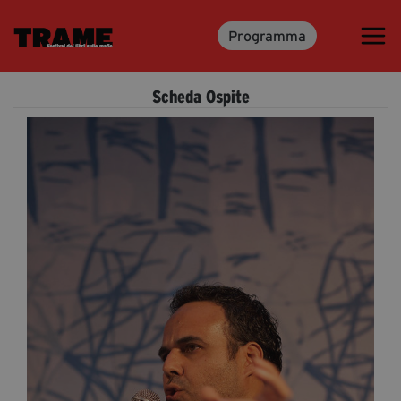
Programma
Trame.15
Programma
Scheda Ospite
Ospiti
Libri
Media & Press
News & Kit
Accrediti Stampa
Cartella Stampa
Rassegna Stampa
Partecipa