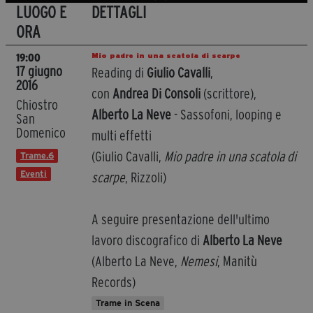
LUOGO E
DETTAGLI
ORA
Mio padre in una scatola di scarpe
19:00
17 giugno
Reading di
Giulio Cavalli
,
2016
con
Andrea Di Consoli
(scrittore),
Chiostro
Alberto La Neve
- Sassofoni, looping e
San
Domenico
multi effetti
(Giulio Cavalli,
Mio padre in una scatola di
Trame.6
Eventi
scarpe
, Rizzoli)
A seguire presentazione dell'ultimo
lavoro discografico di
Alberto La Neve
(Alberto La Neve,
Nemesi
, Manitù
Records)
Trame in Scena