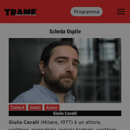
Programma
Trame.15
Programma
Scheda Ospite
Ospiti
Libri
Media & Press
News & Kit
Accrediti Stampa
Cartella Stampa
Rassegna Stampa
Trame.6
Ospiti
Autori
Giulio Cavalli
(Milano, 1977) è un attore,
Giulio Cavalli
Partecipa
scrittore, giornalista, regista teatrale, scrittore,