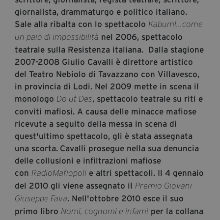
giornalista, drammaturgo e politico italiano.
Diventa Partner
Sale alla ribalta con lo spettacolo
Kabum!...come
Dona
nel 2006, spettacolo
un paio di impossibilità
teatrale sulla Resistenza italiana. Dalla stagione
2007-2008 Giulio Cavalli è direttore artistico
Fondazione Trame
del Teatro Nebiolo di Tavazzano con Villavesco,
Chi Siamo
in provincia di Lodi. Nel 2009 mette in scena il
monologo
, spettacolo teatrale su riti e
Do ut Des
Civico Trame
conviti mafiosi. A causa delle minacce mafiose
#Trameascuola
ricevute a seguito della messa in scena di
Visioni Civiche
quest'ultimo spettacolo, gli è stata assegnata
Mostra 3D - Visioni Civiche
una scorta.
Cavalli prosegue nella sua denuncia
Il Diritto di Essere
delle collusioni e infiltrazioni mafiose
Archivio Storico
con
e altri spettacoli. Il 4 gennaio
RadioMafiopoli
del 2010 gli viene assegnato il
Premio Giovani
. Nell'ottobre 2010 esce il suo
Giuseppe Fava
Contatti
primo libro
per la collana
Nomi, cognomi e infami