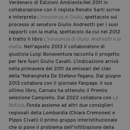
Verdenero di Edizioni Ambiente.Nel 2011 in
segreteria@tramefestival.it
collaborazione con il regista Renato Sarti scrive
info@tramefestival.it
e interpreta
, spettacolo sul
L'innocenza di Giulio
+39 346 954 4078
processo al senatore Giulio Andreotti per i suoi
rapporti con la mafia, spettacolo da cui nel 2012
è tratto il libro
L'innocenza di Giulio: Andreotti e la
. Nell'agosto 2013 il collaboratore di
mafia
giustizia Luigi Bonaventura racconta il progetto
per fare fuori Giulio Cavalli. L'indicazione arrivò
nella primavera del 2011 da emissari del clan
della 'Ndrangheta De Stefano-Tegano. Dal giugno
2013 collabora con il giornale Fanpage. Il suo
ultimo libro, Carnaio ha ottenuto il Premio
selezione Campiello. Dal 2022 collabora con
La
. Fonda assieme ad altri due consiglieri
Notizia
regionali della Lombardia (Chiara Cremonesi e
Pippo Civati) il primo gruppo interistituzionale
che si pone il problema dell'infiltrazione della