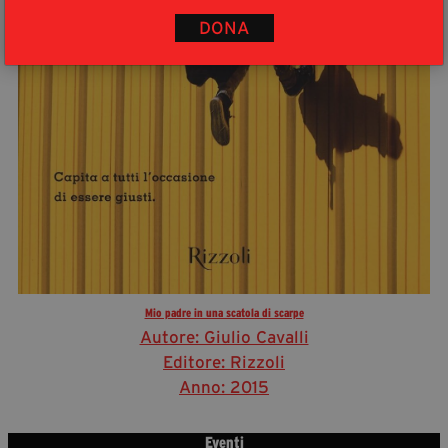
DONA
Mio padre in una scatola di scarpe
Autore: Giulio Cavalli
Editore: Rizzoli
Anno: 2015
Eventi