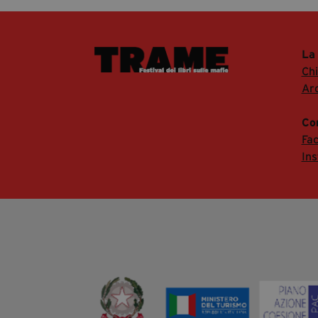
La
Ch
Arc
Co
Fa
In