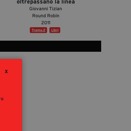
oltrepassano la linea
segreteria@tramefestival.it
Giovanni Tizian
info@tramefestival.it
Round Robin
+39 346 954 4078
2011
Trame.2
Libri
X
ro