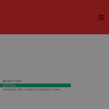
Trame.15
Programma
Ospiti
Libri
Media & Press
News & Kit
Accrediti Stampa
Cartella Stampa
Rassegna Stampa
Partecipa