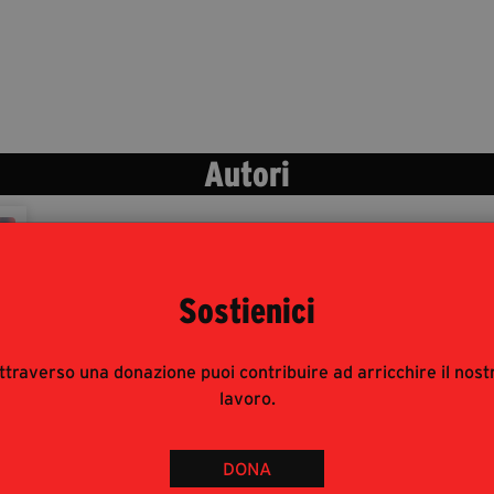
Autori
Sostienici
ttraverso una donazione puoi contribuire ad arricchire il nost
lavoro.
DONA