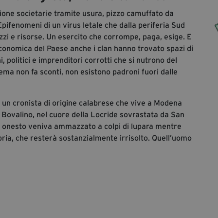
zione societarie tramite usura, pizzo camuffato da
Epifenomeni di un virus letale che dalla periferia Sud
mezzi e risorse. Un esercito che corrompe, paga, esige. E
onomica del Paese anche i clan hanno trovato spazi di
i, politici e imprenditori corrotti che si nutrono del
tema non fa sconti, non esistono padroni fuori dalle
un cronista di origine calabrese che vive a Modena
 Bovalino, nel cuore della Locride sovrastata da San
e onesto veniva ammazzato a colpi di lupara mentre
bria, che resterà sostanzialmente irrisolto. Quell’uomo