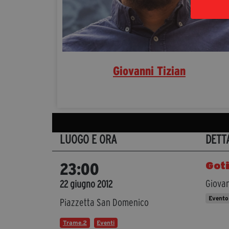
Giovanni Tizian
LUOGO E ORA
DETT
Goti
23:00
Giovan
22 giugno 2012
Evento
Piazzetta San Domenico
Trame.2
Eventi