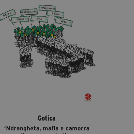
Diventa Partner
Dona
Fondazione Trame
Chi Siamo
Civico Trame
#Trameascuola
Visioni Civiche
Mostra 3D - Visioni Civiche
Il Diritto di Essere
Archivio Storico
Gotica
Contatti
‘Ndrangheta, mafia e camorra