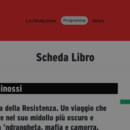
La Fondazione
News
Programma
Scheda Libro
inossi
ea della Resistenza. Un viaggio che
re nel suo midollo più oscuro e
a ’ndrangheta, mafia e camorra.