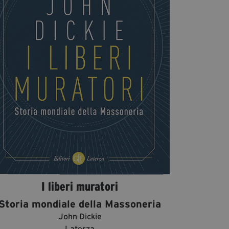
Diventa Partner
Dona
Fondazione Trame
Chi Siamo
Civico Trame
#Trameascuola
Visioni Civiche
Mostra 3D - Visioni Civiche
Il Diritto di Essere
Archivio Storico
I liberi muratori
Storia mondiale della Massoneria
Contatti
John Dickie
Laterza