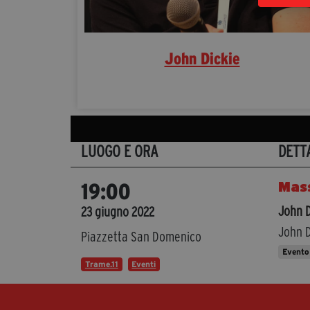
John Dickie
LUOGO E ORA
DETT
Mass
19:00
John 
23 giugno 2022
John D
Piazzetta San Domenico
Evento
Trame.11
Eventi