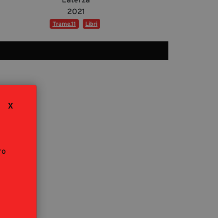
segreteria@tramefestival.it
2021
info@tramefestival.it
Trame.11
Libri
+39 346 954 4078
X
ro