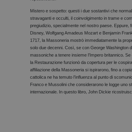
Mistero e sospetto: questi i due sostantivi che norma
stravaganti e occulti, il coinvolgimento in trame e com
pregiudizio, specialmente nel nostro paese. Eppure, 
Disney, Wolfgang Amadeus Mozart e Benjamin Franklin
1717, la Massoneria mostrò immediatamente la propria 
solo due decenni. Così, se con George Washington div
massoniche a tenere insieme l’Impero britannico. Se
la Restaurazione funzionò da copertura per le cospirazi
affiliazione della Massoneria si ispirarono, fino a copi
cattolica ne ha temuto l’influenza al punto di scomunic
Franco e Mussolini che considerarono le logge uno st
internazionale. In questo libro, John Dickie ricostrui