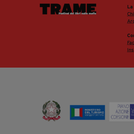
La
Ch
Arc
Co
Fa
In