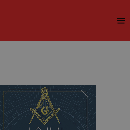
Trame.15
Programma
Ospiti
Libri
Media & Press
News & Kit
Accrediti Stampa
Cartella Stampa
Rassegna Stampa
Partecipa