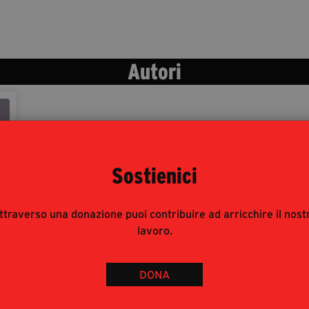
Autori
Sostienici
ttraverso una donazione puoi contribuire ad arricchire il nost
lavoro.
DONA