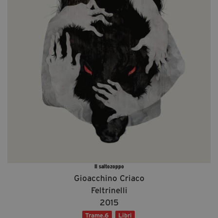
Diventa Partner
Dona
Fondazione Trame
Chi Siamo
Civico Trame
#Trameascuola
Visioni Civiche
Mostra 3D - Visioni Civiche
Il Diritto di Essere
Archivio Storico
Il saltozoppo
Gioacchino Criaco
Feltrinelli
2015
Contatti
Trame.6
Libri