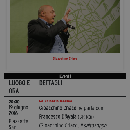
Gioacchino Criaco
Eventi
LUOGO E
DETTAGLI
ORA
La Calabria magica
20:30
19 giugno
Gioacchino Criaco
ne parla con
2016
Francesco D'Ayala
(GR Rai)
Piazzetta
(Gioacchino Criaco,
Il saltozoppo
,
San