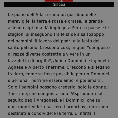
segreteria@tramefestival.it
Sinossi
info@tramefestival.it
Le piane dell'Allaro sono un giardino delle
+39 346 954 4078
meraviglie, la terra è rossa e grassa, la grande
azienda agricola dà impiego all'intero paese e le
stagioni si inseguono tra le sfide a saltozoppo
dei bambini, il lavoro dei padri e la festa del
santo patrono. Crescono così, in quel "composto
di razze diverse costrette a vivere in un
fazzoletto di argilla", Julien Dominici e i gemelli
Agnese e Alberto Therrime. Crescono e si legano
fra loro, come se fosse possibile per un Dominici
e per una Therrime essere amici e poi amarsi.
Solo i bambini possono crederlo, solo le donne. I
Therrime, che conquistarono l'Aspromonte al
seguito degli Aragonesi, e i Dominici, che su
quei monti videro nascere i propri avi, non sono
destinati a condividere la terra. E infatti il