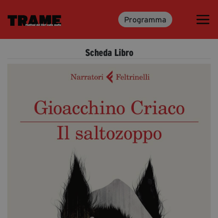
Programma
Trame.15
Programma
Scheda Libro
Ospiti
Libri
Media & Press
News & Kit
Accrediti Stampa
Cartella Stampa
Rassegna Stampa
Partecipa