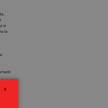
eta.
e
i si
no la
la
ortanti
 invece
X
 la
ura”
a,
el