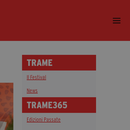
Trame.15
Programma
Ospiti
Libri
TRAME
Media & Press
Il Festival
News & Kit
Accrediti Stampa
News
Cartella Stampa
TRAME365
Rassegna Stampa
Edizioni Passate
Partecipa