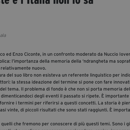
ala
ico ed Enzo Ciconte, in un confronto moderato da Nuccio Ioven
mbolica: l’importanza della memoria della ‘ndrangheta ma sopra
è relativamente nuovo.
ra del suo libro non esisteva un referente linguistico per indi
 attori: la stessa ideazione del termine si pone con fare innovat
 del tema. Il problema di fondo è che non si porta memoria del
 dimenticandoci degli eventi il passato si ripete. È importante
nire i termini per riferirsi a questi concetti. La storia è pie
i vinte, di piccoli risultati che sono stati raggiunti. È import
 quelli che fremono per conoscere di più questi temi. Sono i g