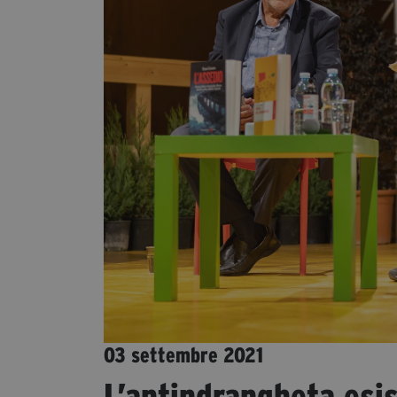
03 settembre 2021
L’antindrangheta esist