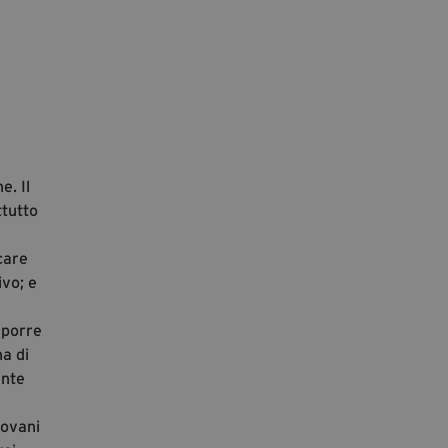
segreteria@tramefestival.it
info@tramefestival.it
+39 346 954 4078
e. Il
ttutto
care
ivo; e
 porre
na di
ante
iovani