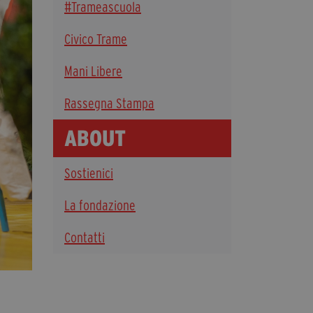
#Trameascuola
Diventa Partner
Civico Trame
Dona
Mani Libere
Fondazione Trame
Rassegna Stampa
Chi Siamo
ABOUT
Civico Trame
#Trameascuola
Sostienici
Visioni Civiche
Mostra 3D - Visioni Civiche
La fondazione
Il Diritto di Essere
Contatti
Archivio Storico
Contatti