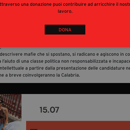
ttraverso una donazione puoi contribuire ad arricchire il nost
lavoro.
ma, si descrive il suo insinuarsi nelle istituzioni attraverso
atare è il fatto che la criminalità a Roma sia stata spesso
ta di un fondamentale punto di contatto tra il testo di Ciconte
DONA
e merito di portare alla luce una realtà non semplice da defini
ioso. La ‘ndrangheta, la criminalità organizzata in generale,
ù.
escrivere mafie che si spostano, si radicano e agiscono in co
a l’aiuto di una classe politica non responsabilizzata e incapac
intellettuale a partire dalla presentazione delle candidature n
 che a breve coinvolgeranno la Calabria.