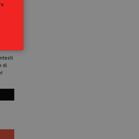
ro
 e
re a
ntesti
e di
el