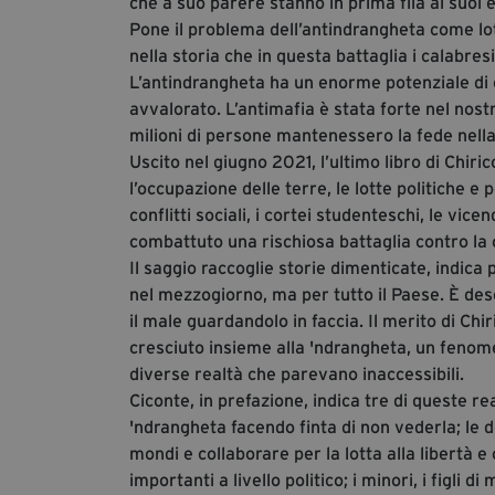
che a suo parere stanno in prima fila ai suoi
Pone il problema dell’antindrangheta come lot
nella storia che in questa battaglia i calabres
L’antindrangheta ha un enorme potenziale di c
avvalorato. L’antimafia è stata forte nel nos
milioni di persone mantenessero la fede nell
Uscito nel giugno 2021, l’ultimo libro di Chiri
l’occupazione delle terre, le lotte politiche e 
conflitti sociali, i cortei studenteschi, le vic
combattuto una rischiosa battaglia contro la 
Il saggio raccoglie storie dimenticate, indica 
nel mezzogiorno, ma per tutto il Paese. È desc
il male guardandolo in faccia. Il merito di Ch
cresciuto insieme alla 'ndrangheta, un feno
diverse realtà che parevano inaccessibili.
Ciconte, in prefazione, indica tre di queste re
'ndrangheta facendo finta di non vederla; le d
mondi e collaborare per la lotta alla libertà 
importanti a livello politico; i minori, i figli di