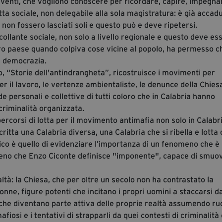
 eventi, che vogliono conoscere per ricordare, capire, impegna
ta sociale, non delegabile alla sola magistratura: è già accad
i non fossero lasciati soli e questo può e deve ripetersi.
ollante sociale, non solo a livello regionale e questo deve es
tro paese quando colpiva cose vicine al popolo, ha permesso c
a democrazia.
co, “Storie dell'antindrangheta”, ricostruisce i movimenti per
per il lavoro, le vertenze ambientaliste, le denunce della Chiesa
ende personali e collettive di tutti coloro che in Calabria hanno
criminalità organizzata.
percorsi di lotta per il movimento antimafia non solo in Calabr
ritta una Calabria diversa, una Calabria che si ribella e lotta
irico è quello di evidenziare l’importanza di un fenomeno che è
meno che Enzo Ciconte definisce "imponente", capace di smuo
altà: la Chiesa, che per oltre un secolo non ha contrastato la
onne, figure potenti che incitano i propri uomini a staccarsi da
e che diventano parte attiva delle proprie realtà assumendo ruo
 mafiosi e i tentativi di strapparli da quei contesti di criminalità 