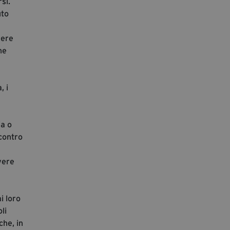
rsi.
uto
sere
he
, i
ia o
 contro
vere
i loro
li
che, in