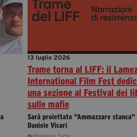
13 luglio 2026
Trame torna al LIFF: il Lame
International Film Fest dedi
una sezione al Festival dei li
sulle mafie
za
Sarà proiettato "Ammazzare stanca" 
Daniele Vicari
di
Redazione Trame