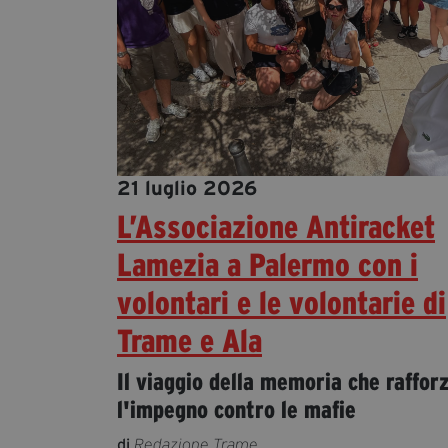
21 luglio 2026
L’Associazione Antiracket
Lamezia a Palermo con i
volontari e le volontarie di
Trame e Ala
Il viaggio della memoria che raffor
l'impegno contro le mafie
di
Redazione Trame