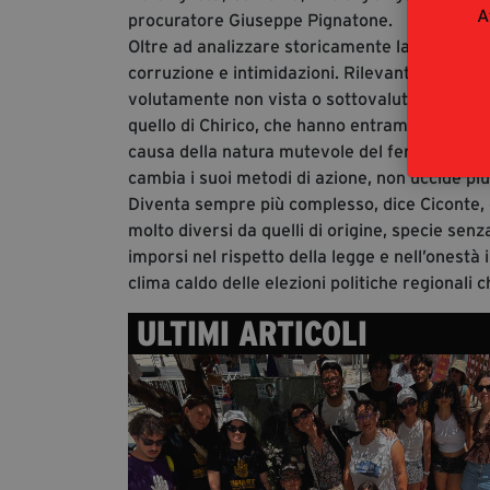
A
procuratore Giuseppe Pignatone.
Oltre ad analizzare storicamente la mafia a Ro
corruzione e intimidazioni. Rilevante da const
volutamente non vista o sottovalutata. Si trat
quello di Chirico, che hanno entrambi il grand
causa della natura mutevole del fenomeno maf
cambia i suoi metodi di azione, non uccide pi
Diventa sempre più complesso, dice Ciconte, d
molto diversi da quelli di origine, specie senz
imporsi nel rispetto della legge e nell’onestà 
clima caldo delle elezioni politiche regionali
ULTIMI ARTICOLI