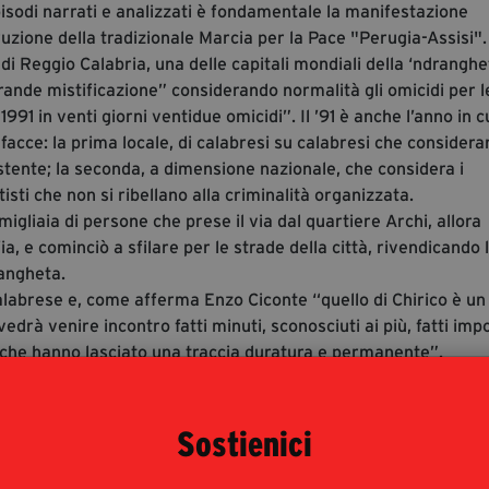
pisodi narrati e analizzati è fondamentale la manifestazione
uzione della tradizionale Marcia per la Pace "Perugia-Assisi".
 di Reggio Calabria, una delle capitali mondiali della ‘ndrangh
ande mistificazione” considerando normalità gli omicidi per l
1 in venti giorni ventidue omicidi”. Il ’91 è anche l’anno in cu
acce: la prima locale, di calabresi su calabresi che considera
tente; la seconda, a dimensione nazionale, che considera i
sti che non si ribellano alla criminalità organizzata.
igliaia di persone che prese il via dal quartiere Archi, allora
, e cominciò a sfilare per le strade della città, rivendicando 
drangheta.
calabrese e, come afferma Enzo Ciconte “quello di Chirico è un
edrà venire incontro fatti minuti, sconosciuti ai più, fatti imp
i che hanno lasciato una traccia duratura e permanente”.
ella criminalità a Roma da Porta Pia a Mafia Capitale”, traccia
mentendo la teoria che a Roma la mafia non esista. Si riscrive
umenti, affidandosi agli archivi, facendo luce sull’ “anima osc
Sostienici
ficativi e l’insediarsi di varie realtà mafiose come Cosa nostr
operta di quel “Mondo di mezzo” scoperchiato dall’inchiesta d