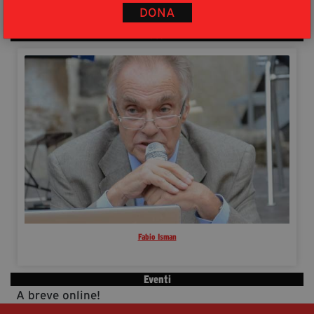
DONA
moltissimo che è sparito.
Autori
Fabio Isman
Eventi
A breve online!