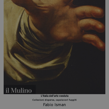
Diventa Partner
Dona
Fondazione Trame
Chi Siamo
Civico Trame
#Trameascuola
Visioni Civiche
Mostra 3D - Visioni Civiche
Il Diritto di Essere
Archivio Storico
L’Italia dell’arte venduta
Collezioni disperse, capolavori fuggiti
Contatti
Fabio Isman