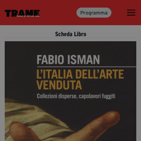
Programma
Trame.15
Programma
Scheda Libro
Ospiti
Libri
Media & Press
News & Kit
Accrediti Stampa
Cartella Stampa
Rassegna Stampa
Partecipa