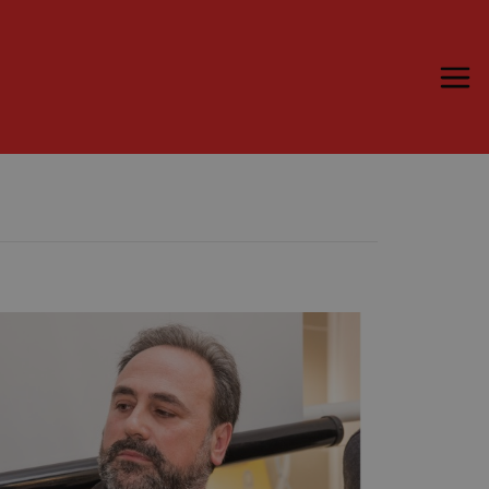
Trame.15
Programma
Ospiti
Libri
Media & Press
News & Kit
Accrediti Stampa
Cartella Stampa
Rassegna Stampa
Partecipa