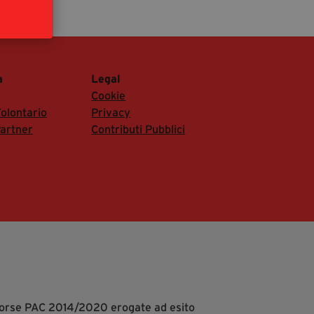
segreteria@tramefestival.it
info@tramefestival.it
+39 346 954 4078
a
Legal
Cookie
olontario
Privacy
artner
Contributi Pubblici
isorse PAC 2014/2020 erogate ad esito