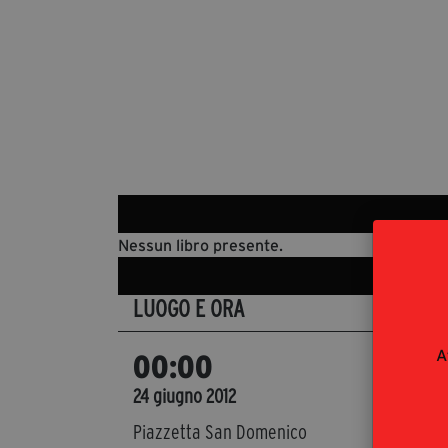
Nessun libro presente.
LUOGO E ORA
DET
A
Con
00:00
con D
24 giugno 2012
Even
Piazzetta San Domenico