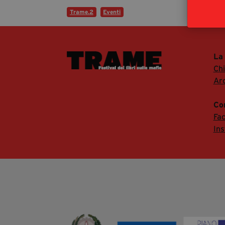
Trame.2
Eventi
La
Ch
Arc
Co
Fa
In