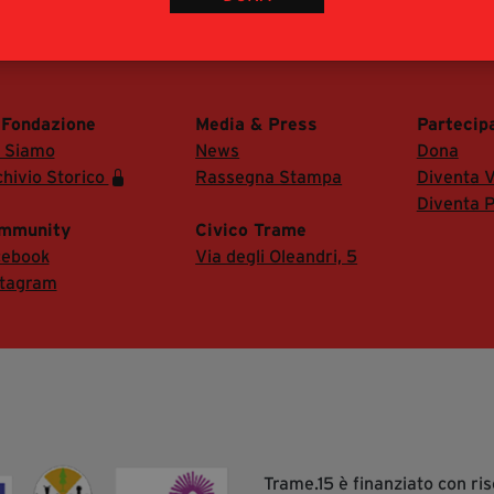
 Fondazione
Media & Press
Partecip
i Siamo
News
Dona
hivio Storico
Rassegna Stampa
Diventa V
Diventa P
mmunity
Civico Trame
cebook
Via degli Oleandri, 5
stagram
Trame.15 è finanziato con r