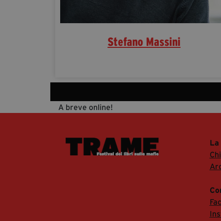
Stefano Massini
A breve online!
La
Ch
Arc
Co
Fa
In