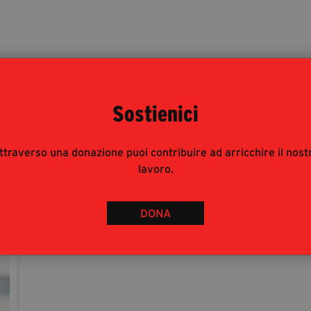
Autori
Sostienici
ttraverso una donazione puoi contribuire ad arricchire il nost
lavoro.
DONA