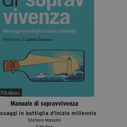
Diventa Partner
Dona
Fondazione Trame
Chi Siamo
Civico Trame
#Trameascuola
Visioni Civiche
Mostra 3D - Visioni Civiche
Il Diritto di Essere
Archivio Storico
Manuale di sopravvivenza
saggi in bottiglia d'inizio millennio
Contatti
Stefano Massini
Il Mulino