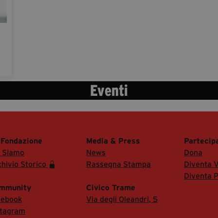
Eventi
 Fondazione
Media & Press
Partecip
i Siamo
News
Dona
hivio Storico
Rassegna Stampa
Diventa V
Diventa P
mmunity
Civico Trame
cebook
Via degli Oleandri, 5
stagram