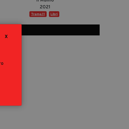
segreteria@tramefestival.it
2021
info@tramefestival.it
Trame.11
Libri
+39 346 954 4078
X
ro