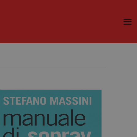
Trame.15
Programma
Ospiti
Libri
Media & Press
News & Kit
Accrediti Stampa
Cartella Stampa
Rassegna Stampa
Partecipa