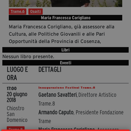
Diventa Partner
Trame.6
Ospiti
Dona
Maria Francesca Corigliano
Maria Francesca Corigliano, già assessore alla
Cultura, alle Politiche Giovanili e alle Pari
Fondazione Trame
Opportunità della Provincia di Cosenza,
Libri
Chi Siamo
Nessun libro presente.
Civico Trame
Eventi
#Trameascuola
LUOGO E
DETTAGLI
Visioni Civiche
ORA
Mostra 3D - Visioni Civiche
Inaugurazione Festival Trame.8
17:00
Il Diritto di Essere
20 giugno
Gaetano Savatteri
, Direttore Artistico
2018
Archivio Storico
Trame.8
Chiostro
Armando Caputo
, Presidente Fondazione
San
Domenico
Trame
Contatti
Maria Francesca Corigliano
, Assessore
Trame.8