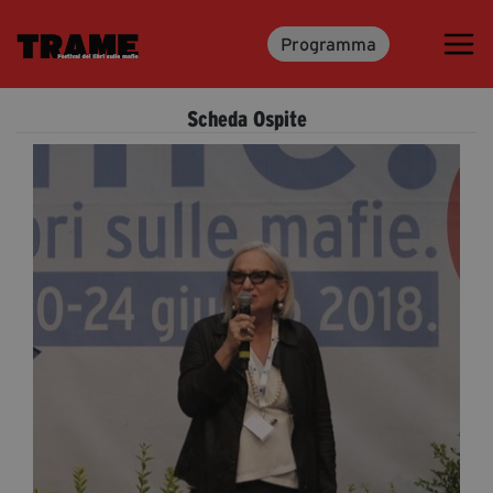
Programma
Trame.15
Programma
Scheda Ospite
Ospiti
Libri
Media & Press
News & Kit
Accrediti Stampa
Cartella Stampa
Rassegna Stampa
Partecipa