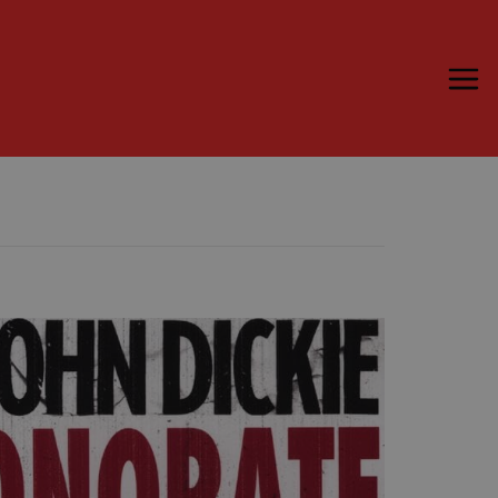
Trame.15
Programma
Ospiti
Libri
Media & Press
News & Kit
Accrediti Stampa
Cartella Stampa
Rassegna Stampa
Partecipa