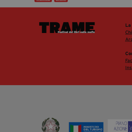
La
Ch
Arc
Co
Fa
In