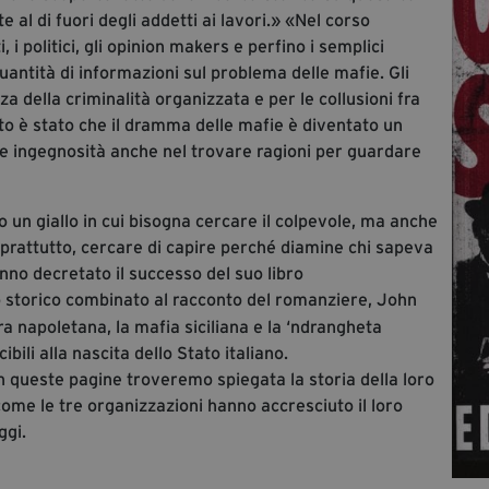
 al di fuori degli addetti ai lavori.» «Nel corso
, i politici, gli opinion makers e perfino i semplici
uantità di informazioni sul problema delle mafie. Gli
nza della criminalità organizzata e per le collusioni fra
ltato è stato che il dramma delle mafie è diventato un
de ingegnosità anche nel trovare ragioni per guardare
o un giallo in cui bisogna cercare il colpevole, ma anche
soprattutto, cercare di capire perché diamine chi sapeva
anno decretato il successo del suo libro
ello storico combinato al racconto del romanziere, John
napoletana, la mafia siciliana e la ‘ndrangheta
ibili alla nascita dello Stato italiano.
n queste pagine troveremo spiegata la storia della loro
 come le tre organizzazioni hanno accresciuto il loro
ggi.