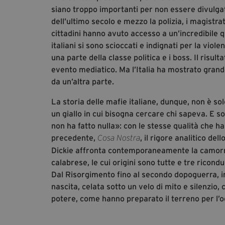
siano troppo importanti per non essere divulgate
dell’ultimo secolo e mezzo la polizia, i magistrati
cittadini hanno avuto accesso a un’incredibile q
italiani si sono scioccati e indignati per la viole
una parte della classe politica e i boss. Il risu
evento mediatico. Ma l’Italia ha mostrato gran
da un’altra parte.
La storia delle mafie italiane, dunque, non è sol
un giallo in cui bisogna cercare chi sapeva. E 
non ha fatto nulla»: con le stesse qualità che h
precedente,
, il rigore analitico d
Cosa Nostra
Dickie affronta contemporaneamente la camorra 
calabrese, le cui origini sono tutte e tre riconduc
Dal Risorgimento fino al secondo dopoguerra, i
nascita, celata sotto un velo di mito e silenzio,
potere, come hanno preparato il terreno per l’o