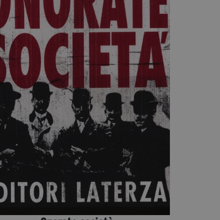
Diventa Partner
Dona
Fondazione Trame
Chi Siamo
Civico Trame
#Trameascuola
Visioni Civiche
Mostra 3D - Visioni Civiche
Il Diritto di Essere
Archivio Storico
Contatti