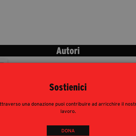
Autori
Sostienici
ttraverso una donazione puoi contribuire ad arricchire il nost
lavoro.
DONA