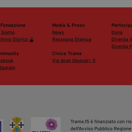
 Fondazione
Media & Press
Partecip
i Siamo
News
Dona
hivio Storico
Rassegna Stampa
Diventa V
Diventa P
mmunity
Civico Trame
cebook
Via degli Oleandri, 5
stagram
Trame.15 è finanziato con r
dell'Avviso Pubblico Regione