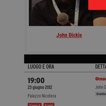
John Dickie
LUOGO E ORA
DETT
Ono
19:00
John D
23 giugno 2012
Evento
Palazzo Nicotera
Trame.2
Eventi