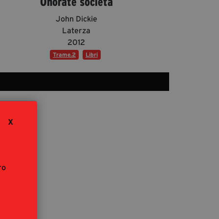
Onorate società
segreteria@tramefestival.it
info@tramefestival.it
John Dickie
Laterza
+39 346 954 4078
2012
Trame.2
Libri
X
ro