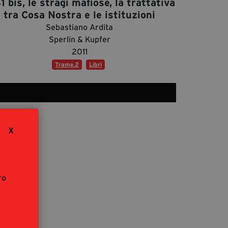
41 bis, le stragi mafiose, la trattativa
segreteria@tramefestival.it
tra Cosa Nostra e le istituzioni
info@tramefestival.it
Sebastiano Ardita
+39 346 954 4078
Sperlin & Kupfer
2011
Trame.2
Libri
X
ro