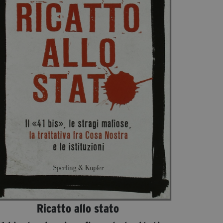
Diventa Partner
Dona
Fondazione Trame
Chi Siamo
Civico Trame
#Trameascuola
Visioni Civiche
Mostra 3D - Visioni Civiche
Il Diritto di Essere
Archivio Storico
Contatti
Ricatto allo stato