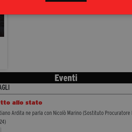
Eventi
AGLI
tto allo stato
iano Ardita ne parla con Nicolò Marino (Sostituto Procuratore 
24)