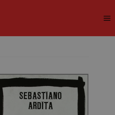
Trame.15
Programma
Ospiti
Libri
Media & Press
News & Kit
Accrediti Stampa
Cartella Stampa
Rassegna Stampa
Partecipa