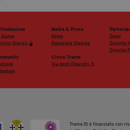
 Fondazione
Media & Press
Partecip
i Siamo
News
Dona
hivio Storico
Rassegna Stampa
Diventa V
Diventa P
mmunity
Civico Trame
cebook
Via degli Oleandri, 5
stagram
Trame.15 è finanziato con r