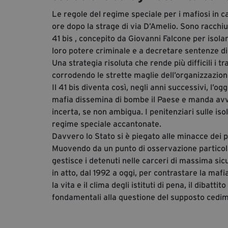
Le regole del regime speciale per i mafiosi in c
ore dopo la strage di via D’Amelio. Sono racchius
41 bis , concepito da Giovanni Falcone per isolar
loro potere criminale e a decretare sentenze d
Una strategia risoluta che rende più difficili i tr
corrodendo le strette maglie dell’organizzazion
Il 41 bis diventa così, negli anni successivi, l’o
mafia dissemina di bombe il Paese e manda avvisi
incerta, se non ambigua. I penitenziari sulle iso
regime speciale accantonate.
Davvero lo Stato si è piegato alle minacce dei p
Muovendo da un punto di osservazione particol
gestisce i detenuti nelle carceri di massima sic
in atto, dal 1992 a oggi, per contrastare la maf
la vita e il clima degli istituti di pena, il dibat
fondamentali alla questione del supposto cedimen