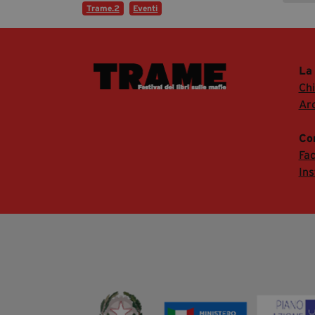
Trame.2
Eventi
La
Ch
Arc
Co
Fa
In