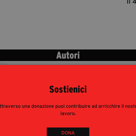
Il 
Autori
Sostienici
ttraverso una donazione puoi contribuire ad arricchire il nost
lavoro.
DONA