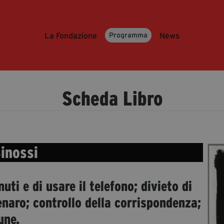
La Fondazione
News
Programma
Scheda Libro
inossi
uti e di usare il telefono; divieto di
enaro; controllo della corrispondenza;
une.