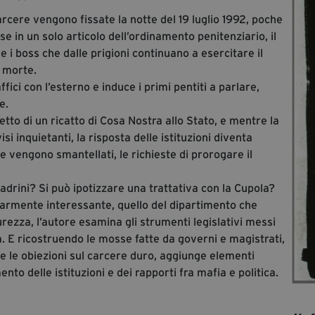
arcere vengono fissate la notte del 19 luglio 1992, poche
e in un solo articolo dell’ordinamento penitenziario, il
e i boss che dalle prigioni continuano a esercitare il
i morte.
affici con l’esterno e induce i primi pentiti a parlare,
e.
ggetto di un ricatto di Cosa Nostra allo Stato, e mentre la
 inquietanti, la risposta delle istituzioni diventa
le vengono smantellati, le richieste di prorogare il
adrini? Si può ipotizzare una trattativa con la Cupola?
armente interessante, quello del dipartimento che
urezza, l’autore esamina gli strumenti legislativi messi
ia. E ricostruendo le mosse fatte da governi e magistrati,
tito e le obiezioni sul carcere duro, aggiunge elementi
to delle istituzioni e dei rapporti fra mafia e politica.