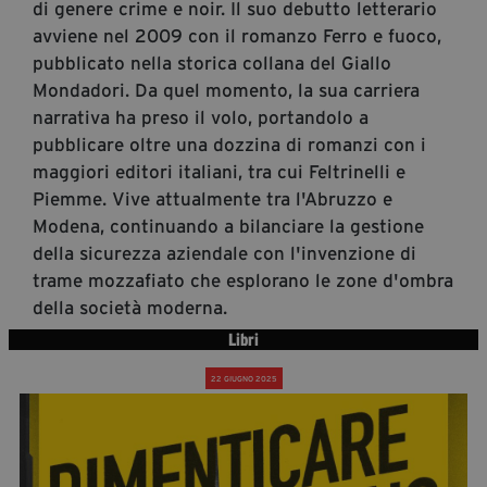
di genere crime e noir. Il suo debutto letterario
segreteria@tramefestival.it
avviene nel 2009 con il romanzo Ferro e fuoco,
info@tramefestival.it
pubblicato nella storica collana del Giallo
+39 346 954 4078
Mondadori. Da quel momento, la sua carriera
narrativa ha preso il volo, portandolo a
pubblicare oltre una dozzina di romanzi con i
maggiori editori italiani, tra cui Feltrinelli e
Piemme. Vive attualmente tra l'Abruzzo e
Modena, continuando a bilanciare la gestione
della sicurezza aziendale con l'invenzione di
trame mozzafiato che esplorano le zone d'ombra
della società moderna.
Libri
22 GIUGNO 2025