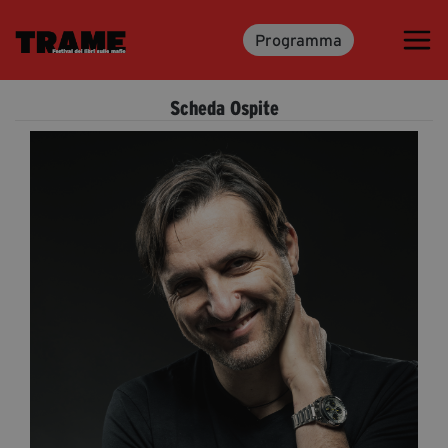
Programma
Trame.15
Programma
Scheda Ospite
Ospiti
Libri
Media & Press
News & Kit
Accrediti Stampa
Cartella Stampa
Rassegna Stampa
Partecipa