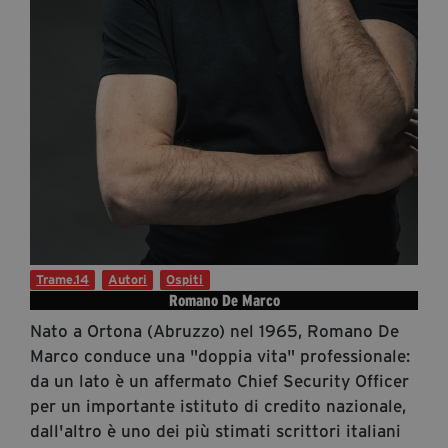
Diventa Partner
Dona
Fondazione Trame
Chi Siamo
Civico Trame
#Trameascuola
Visioni Civiche
Trame.14
Autori
Ospiti
Mostra 3D - Visioni Civiche
Romano De Marco
Il Diritto di Essere
Nato a Ortona (Abruzzo) nel 1965, Romano De
Archivio Storico
Marco conduce una "doppia vita" professionale:
da un lato è un affermato Chief Security Officer
per un importante istituto di credito nazionale,
Contatti
dall'altro è uno dei più stimati scrittori italiani