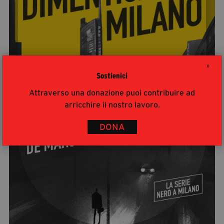
X
Sostienici
Attraverso una donazione puoi contribuire ad
arricchire il nostro lavoro.
DONA