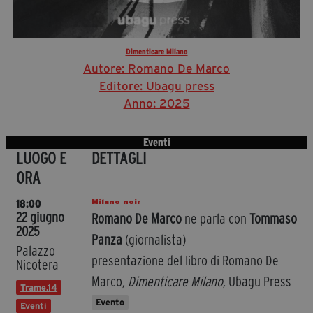
Dimenticare Milano
Autore: Romano De Marco
Editore: Ubagu press
Anno: 2025
Eventi
LUOGO E
DETTAGLI
ORA
Milano noir
18:00
22 giugno
Romano De Marco
ne parla con
Tommaso
2025
Panza
(giornalista)
Palazzo
presentazione del libro di Romano De
Nicotera
Marco
, Dimenticare Milano,
Ubagu Press
Trame.14
Evento
Eventi